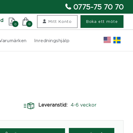
0775-75 70 70
nd
Mitt Konto
Boka ett möte
0
0
Varumärken
Inredningshjälp
Leveranstid:
4-6 veckor