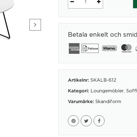
Pond
mängd
Betala enkelt och smi
SKALB-612
Artikelnr:
Loungemöbler
,
Soff
Kategori:
Skandiform
Varumärke: