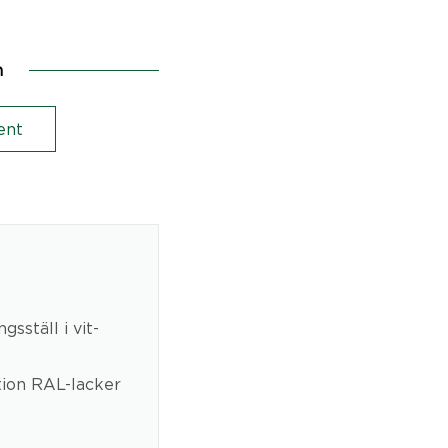
n
ent
sställ i vit-
tion RAL-lacker