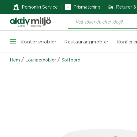
Personlig Service
Prismatching
Returer 
Produktsökning
Kontorsmöbler
Restaurangmöbler
Konfere
/
/
Hem
Loungemöbler
Soffbord