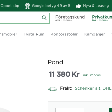
& Öppet köp
Google betyg 4.9 av 5
Hyra & Leasing
Företagskund
Privatku
exkl. moms
inkl. moms
nsmöbler
Tysta Rum
Kontorsstolar
Kampanjer
Pond
11 380
Kr
inkl. moms
Frakt:
Schenker alt. DHL