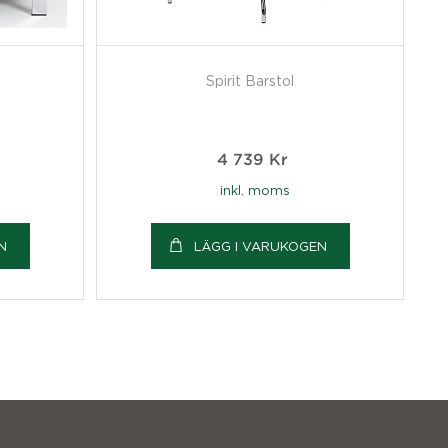
Spirit Barstol
4 739
Kr
inkl. moms
N
LÄGG I VARUKOGEN