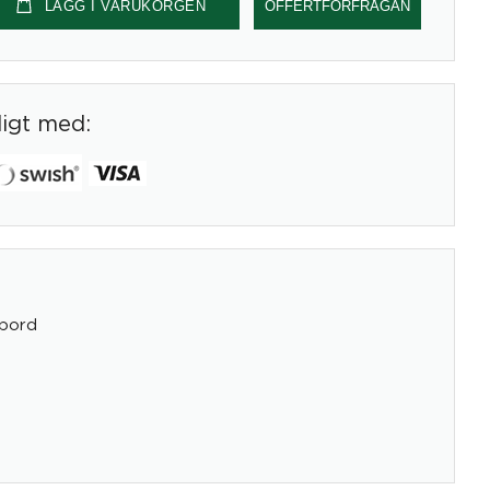
LÄGG I VARUKORGEN
OFFERTFÖRFRÅGAN
digt med:
bord