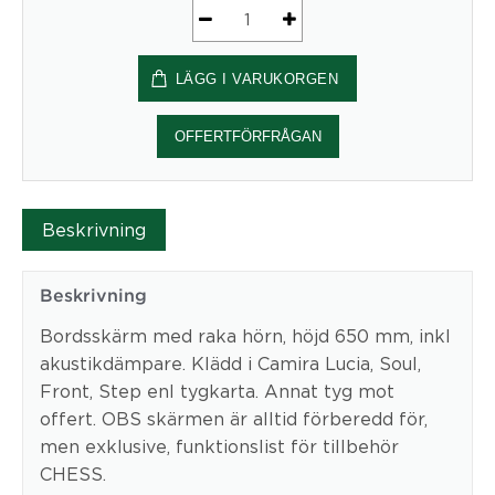
Form2
Screen
LÄGG I VARUKORGEN
bordsskärm
mängd
OFFERTFÖRFRÅGAN
Beskrivning
Beskrivning
Bordsskärm med raka hörn, höjd 650 mm, inkl
akustikdämpare. Klädd i Camira Lucia, Soul,
Front, Step enl tygkarta. Annat tyg mot
offert. OBS skärmen är alltid förberedd för,
men exklusive, funktionslist för tillbehör
CHESS.