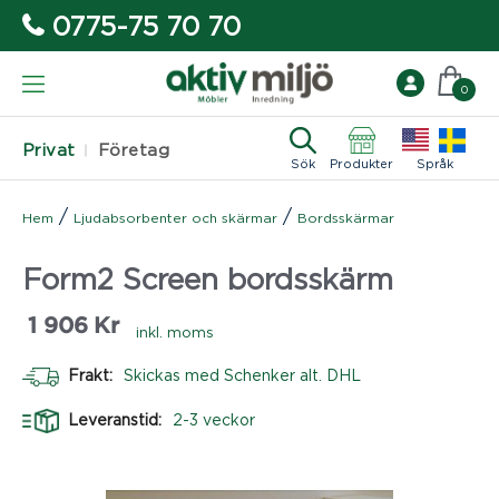
0775-75 70 70
0
Privat
Företag
Sök
Produkter
Språk
/
/
Hem
Ljudabsorbenter och skärmar
Bordsskärmar
Form2 Screen bordsskärm
1 906
Kr
inkl. moms
Frakt:
Skickas med Schenker alt. DHL
Leveranstid:
2-3 veckor