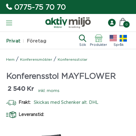
0775-75 70 70
0
Privat
Företag
Sök
Produkter
Språk
/
/
Hem
Konferensmöbler
Konferensstolar
Konferensstol MAYFLOWER
2 540
Kr
inkl. moms
Frakt:
Skickas med Schenker alt. DHL
Leveranstid: