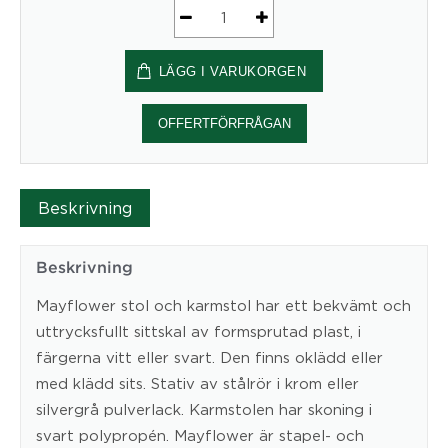
Konferensstol
MAYFLOWER
LÄGG I VARUKORGEN
mängd
OFFERTFÖRFRÅGAN
Beskrivning
Beskrivning
Mayflower stol och karmstol har ett bekvämt och
uttrycksfullt sittskal av formsprutad plast, i
färgerna vitt eller svart. Den finns oklädd eller
med klädd sits. Stativ av stålrör i krom eller
silvergrå pulverlack. Karmstolen har skoning i
svart polypropén. Mayflower är stapel- och