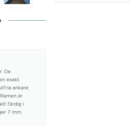
n
r. De
 en exakt
stfria ankare
. Ramen är
lt färdig i
ger 7 mm.