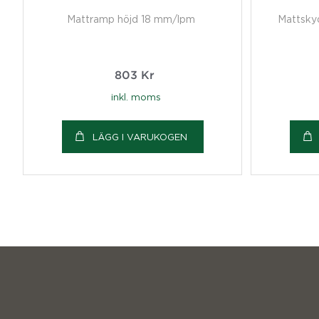
Mattramp höjd 18 mm/lpm
Mattsky
803
Kr
inkl. moms
LÄGG I VARUKOGEN