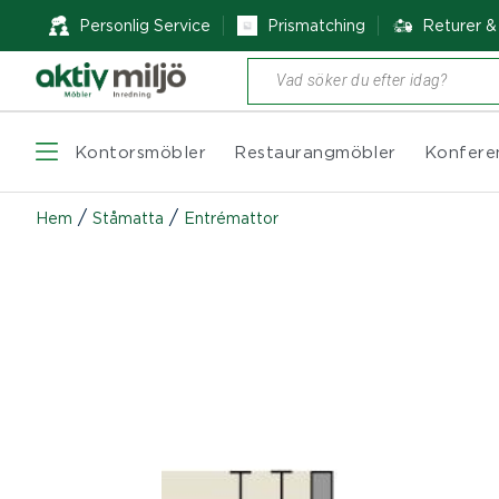
Personlig Service
Prismatching
Returer 
Produktsökning
Kontorsmöbler
Restaurangmöbler
Konfere
/
/
Hem
Ståmatta
Entrémattor