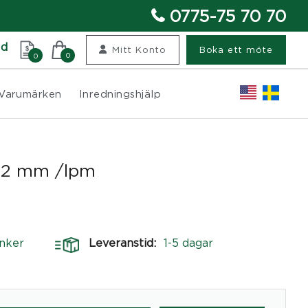
0775-75 70 70
nd
Mitt Konto
Boka ett möte
0
0
Varumärken
Inredningshjälp
=22 mm /lpm
nker
Leveranstid:
1-5 dagar