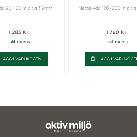
dd 90×120 m pigg 3,9mm
Mattskydd 120×200 m pig
1 283
Kr
1 780
Kr
inkl. moms
inkl. moms
LÄGG I VARUKOGEN
LÄGG I VARUKOGE