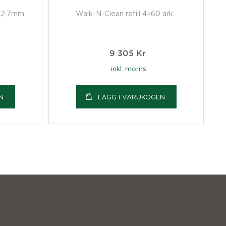
g 2,7mm
Walk-N-Clean refill 4×60 ark.
9 305
Kr
inkl. moms
N
LÄGG I VARUKOGEN