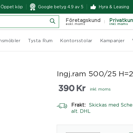
& Öppet köp
Google betyg 4.9 av 5
Hyra & Leasing
Företagskund
Privatku
exkl. moms
inkl. moms
nsmöbler
Tysta Rum
Kontorsstolar
Kampanjer
Ingj.ram 500/25 H
390
Kr
inkl. moms
Frakt:
Skickas med Sche
alt. DHL