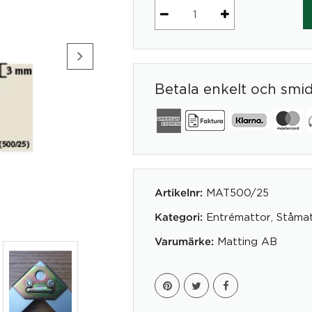
Ingj.ram
500/25
H=22
mm
Betala enkelt och smi
/lpm
mängd
MAT500/25
Artikelnr:
Entrémattor
,
Ståma
Kategori:
Matting AB
Varumärke: