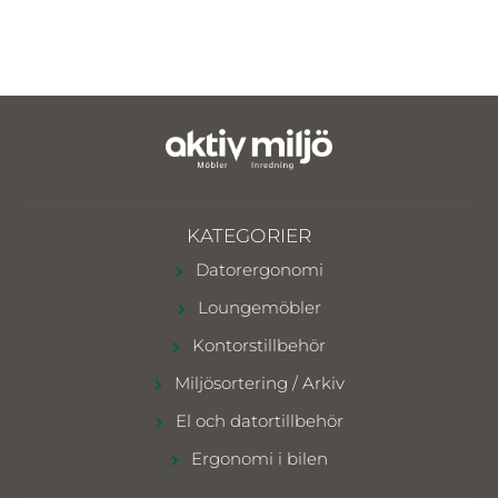
KATEGORIER
Datorergonomi
Loungemöbler
Kontorstillbehör
Miljösortering / Arkiv
El och datortillbehör
Ergonomi i bilen