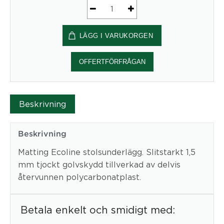
Ecoline
120X150
LÄGG I VARUKORGEN
cm
utan
pigg
OFFERTFÖRFRÅGAN
mängd
Beskrivning
Beskrivning
Matting Ecoline stolsunderlägg. Slitstarkt 1,5
mm tjockt golvskydd tillverkad av delvis
återvunnen polycarbonatplast.
Betala enkelt och smidigt med: