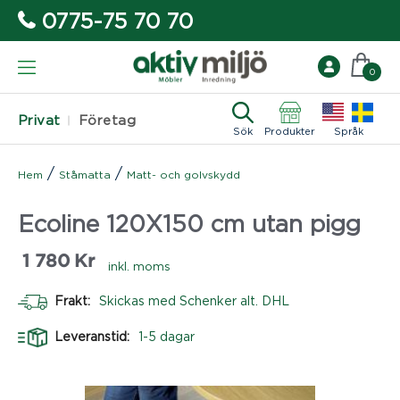
0775-75 70 70
0
Privat
Företag
Sök
Produkter
Språk
/
/
Hem
Ståmatta
Matt- och golvskydd
Ecoline 120X150 cm utan pigg
1 780
Kr
inkl. moms
Frakt:
Skickas med Schenker alt. DHL
Leveranstid:
1-5 dagar