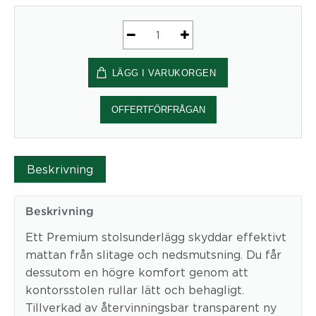
Mattskydd
90x120
LÄGG I VARUKORGEN
m
pigg
3,9mm
OFFERTFÖRFRÅGAN
mängd
Beskrivning
Beskrivning
Ett Premium stolsunderlägg skyddar effektivt
mattan från slitage och nedsmutsning. Du får
dessutom en högre komfort genom att
kontorsstolen rullar lätt och behagligt.
Tillverkad av återvinningsbar transparent ny