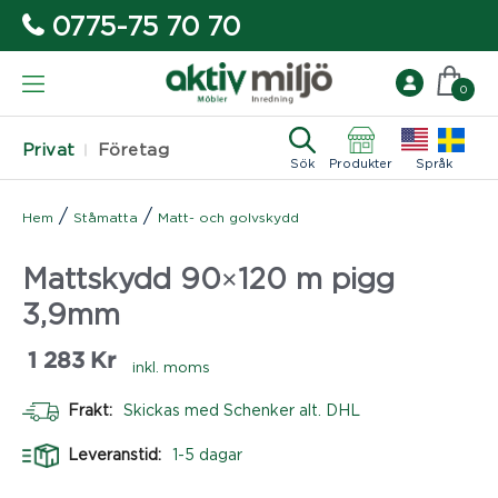
0775-75 70 70
0
Privat
Företag
Sök
Produkter
Språk
/
/
Hem
Ståmatta
Matt- och golvskydd
Mattskydd 90×120 m pigg
3,9mm
1 283
Kr
inkl. moms
Frakt:
Skickas med Schenker alt. DHL
Leveranstid:
1-5 dagar