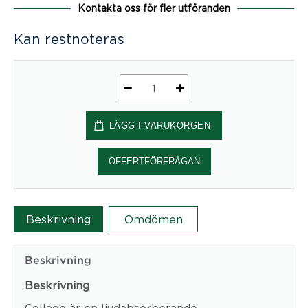
Kontakta oss för fler utföranden
Kan restnoteras
Collage
EcoSUND®
LÄGG I VARUKORGEN
mängd
OFFERTFÖRFRÅGAN
Beskrivning
Omdömen
Beskrivning
Beskrivning
Collage är en ljudabsorberande