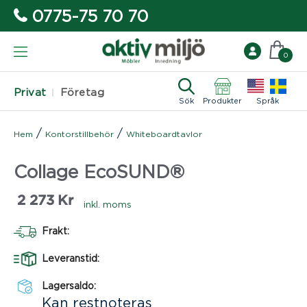
0775-75 70 70
0
Privat
Företag
Sök
Produkter
Språk
/
/
Hem
Kontorstillbehör
Whiteboardtavlor
Collage EcoSUND®
2 273
Kr
inkl. moms
Frakt:
Leveranstid:
Lagersaldo:
Kan restnoteras