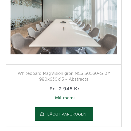
Whiteboard MagVision grön NCS S0530-G10Y
980x630x15 – Abstracta
Fr.
2 945
Kr
inkl. moms
LÄGG I VARUKOGEN