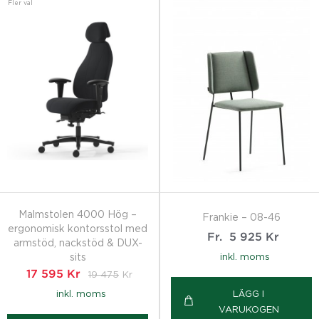
Fler val
Malmstolen 4000 Hög –
Frankie – 08-46
ergonomisk kontorsstol med
Fr.
5 925
Kr
armstöd, nackstöd & DUX-
sits
inkl. moms
17 595
Kr
19 475
Kr
inkl. moms
LÄGG I
VARUKOGEN