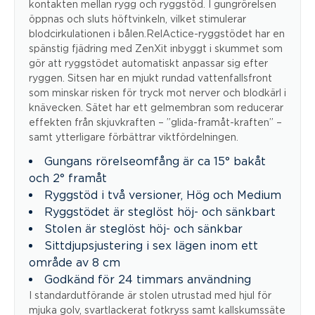
kontakten mellan rygg och ryggstöd. I gungrörelsen
öppnas och sluts höftvinkeln, vilket stimulerar
blodcirkulationen i bålen.RelActice-ryggstödet har en
spänstig fjädring med ZenXit inbyggt i skummet som
gör att ryggstödet automatiskt anpassar sig efter
ryggen. Sitsen har en mjukt rundad vattenfallsfront
som minskar risken för tryck mot nerver och blodkärl i
knävecken. Sätet har ett gelmembran som reducerar
effekten från skjuvkraften – ”glida-framåt-kraften” –
samt ytterligare förbättrar viktfördelningen.
Gungans rörelseomfång är ca 15° bakåt
och 2° framåt
Ryggstöd i två versioner, Hög och Medium
Ryggstödet är steglöst höj- och sänkbart
Stolen är steglöst höj- och sänkbar
Sittdjupsjustering i sex lägen inom ett
område av 8 cm
Godkänd för 24 timmars användning
I standardutförande är stolen utrustad med hjul för
mjuka golv, svartlackerat fotkryss samt kallskumssäte