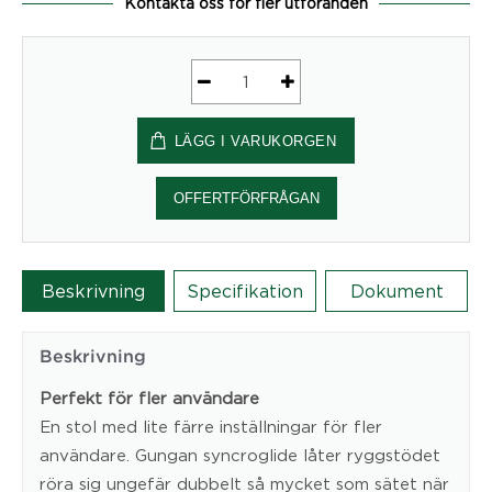
Kontakta oss för fler utföranden
Malmstolen
Focus
LÄGG I VARUKORGEN
R7
Medium
Ergonomisk
OFFERTFÖRFRÅGAN
Kontorsstol
mängd
Beskrivning
Specifikation
Dokument
Beskrivning
Perfekt för fler användare
En stol med lite färre inställningar för fler
användare. Gungan syncroglide låter ryggstödet
röra sig ungefär dubbelt så mycket som sätet när