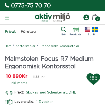
0775-75 70 70
0
Privat
Företag
Sök
Produkter
Språk
/
/
Hem
Kontorsstolar
Ergonomiska kontorsstolar
Malmstolen Focus R7 Medium
Ergonomisk Kontorsstol
10 890
Kr
11 351
Kr
Spara
4 61 Kr
inkl. moms
Frakt:
Skickas med Schenker alt. DHL
Leveranstid:
1-3 veckor