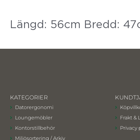
Längd: 56cm Bredd: 47c
KATEGORIER
KUNDTJ
Datorergonomi
Köpvillk
Loungemöbler
Frakt & 
Kontorstillbehör
Privacy 
Miljösortering / Arkiv