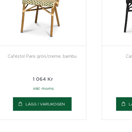
Caféstol Paris grön/creme, bambu
Caf
1 064
Kr
inkl. moms
LÄGG I VARUKOGEN
L