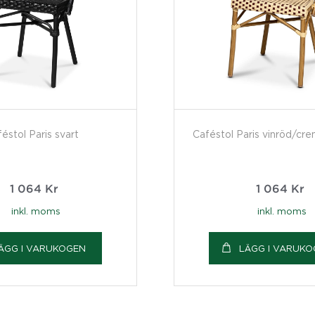
éstol Paris svart
Caféstol Paris vinröd/cr
1 064
Kr
1 064
Kr
inkl. moms
inkl. moms
ÄGG I VARUKOGEN
LÄGG I VARUK