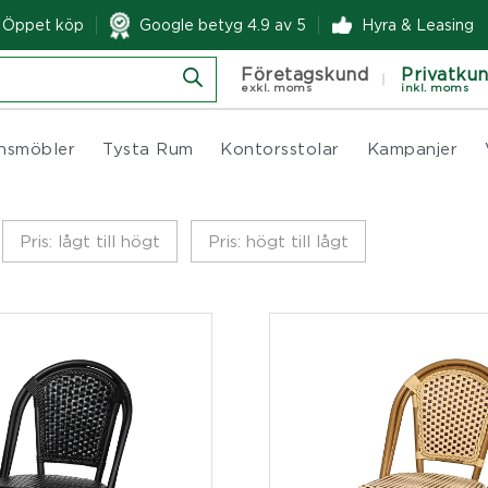
& Öppet köp
Google betyg 4.9 av 5
Hyra & Leasing
Företagskund
Privatku
exkl. moms
inkl. moms
nsmöbler
Tysta Rum
Kontorsstolar
Kampanjer
Pris: lågt till högt
Pris: högt till lågt