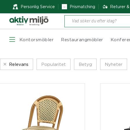
Personlig Service
Prismatching
Returer 
Produktsökning
Kontorsmöbler
Restaurangmöbler
Konfere
Relevans
Popularitet
Betyg
Nyheter