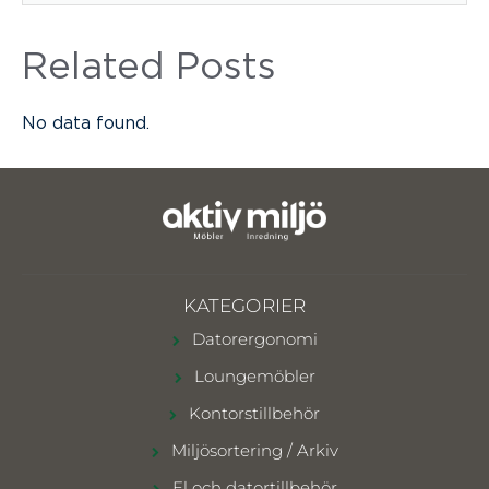
Related Posts
No data found.
KATEGORIER
Datorergonomi
Loungemöbler
Kontorstillbehör
Miljösortering / Arkiv
El och datortillbehör