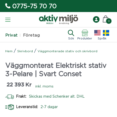
0775-75 70 70
0
Privat
Företag
Sök
Produkter
Språk
/
/
Hem
Skrivbord
Väggmonterade stativ och skrivbord
Väggmonterat Elektriskt stativ
3-Pelare | Svart Conset
22 393
Kr
inkl. moms
Frakt:
Skickas med Schenker alt. DHL
Leveranstid:
2-7 dagar