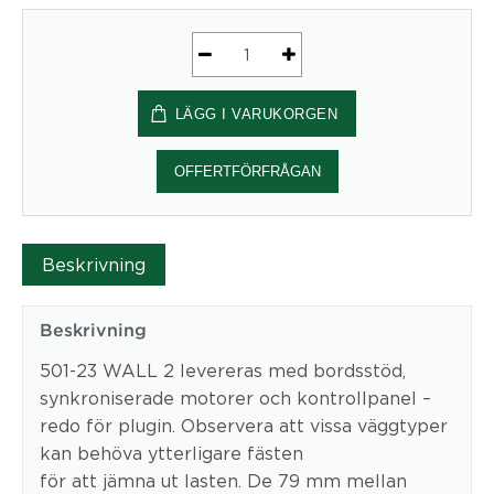
Väggmonterat
Elektriskt
LÄGG I VARUKORGEN
stativ
3-
Pelare
OFFERTFÖRFRÅGAN
|
Svart
Conset
Beskrivning
mängd
Beskrivning
501-23 WALL 2 levereras med bordsstöd,
synkroniserade motorer och kontrollpanel –
redo för plugin. Observera att vissa väggtyper
kan behöva ytterligare fästen
för att jämna ut lasten. De 79 mm mellan