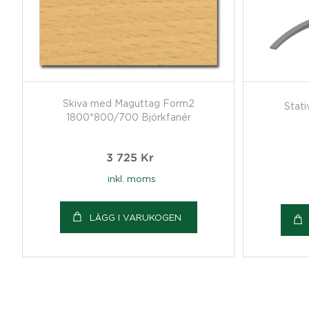
Skiva med Maguttag Form2
Stati
1800*800/700 Björkfanér
3 725
Kr
inkl. moms
LÄGG I VARUKOGEN