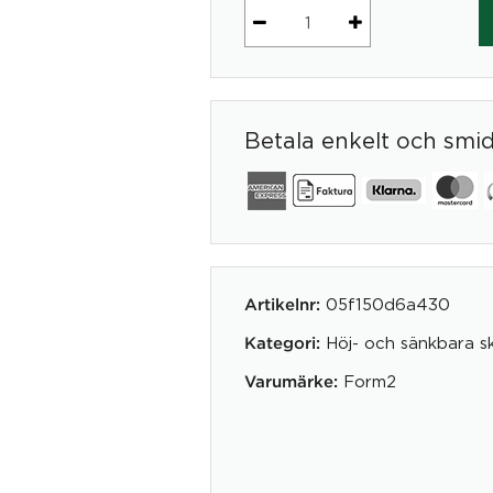
Stativ
Form2
Sky
60
Betala enkelt och smi
1200mm
Silver
mängd
05f150d6a430
Artikelnr:
Höj- och sänkbara s
Kategori:
Form2
Varumärke: