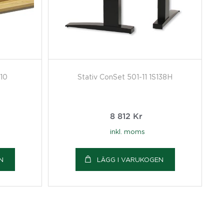
10
Stativ ConSet 501-11 1S138H
8 812
Kr
inkl. moms
N
LÄGG I VARUKOGEN