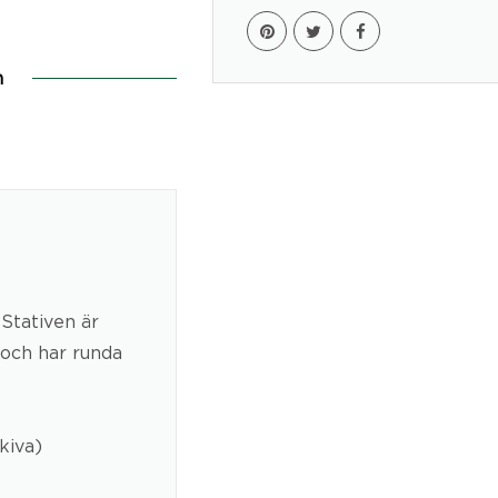
n
 Stativen är
 och har runda
kiva)