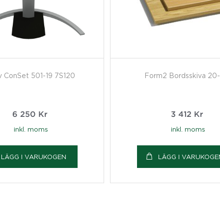
v ConSet 501-19 7S120
Form2 Bordsskiva 20-
6 250
Kr
3 412
Kr
inkl. moms
inkl. moms
LÄGG I VARUKOGEN
LÄGG I VARUKOGE