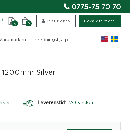
0775-75 70 70
nd
Mitt Konto
Boka ett möte
0
0
Varumärken
Inredningshjälp
0 1200mm Silver
nker
Leveranstid:
2-3 veckor