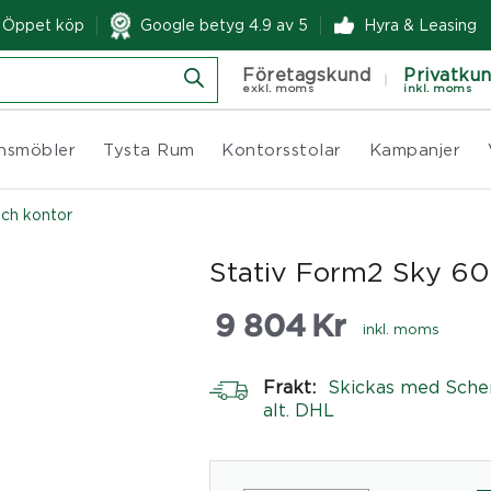
& Öppet köp
Google betyg 4.9 av 5
Hyra & Leasing
Företagskund
Privatku
exkl. moms
inkl. moms
nsmöbler
Tysta Rum
Kontorsstolar
Kampanjer
och kontor
Stativ Form2 Sky 6
9 804
Kr
inkl. moms
Frakt:
Skickas med Sche
alt. DHL