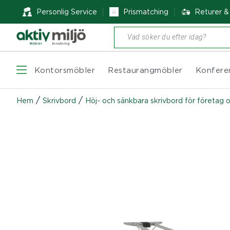
Personlig Service
Prismatching
Returer 
Produktsökning
Kontorsmöbler
Restaurangmöbler
Konfere
/
/
Hem
Skrivbord
Höj- och sänkbara skrivbord för företag 