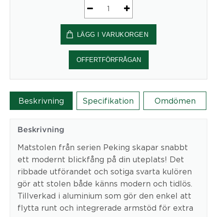
PEKING
Matstolar
LÄGG I VARUKORGEN
2-
Pack
Svart
OFFERTFÖRFRÅGAN
mängd
Beskrivning
Specifikation
Omdömen
Beskrivning
Matstolen från serien Peking skapar snabbt
ett modernt blickfång på din uteplats! Det
ribbade utförandet och sotiga svarta kulören
gör att stolen både känns modern och tidlös.
Tillverkad i aluminium som gör den enkel att
flytta runt och integrerade armstöd för extra