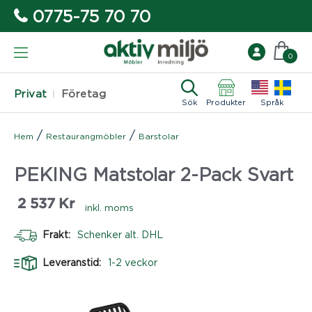
0775-75 70 70
0
Privat
Företag
Sök
Produkter
Språk
/
/
Hem
Restaurangmöbler
Barstolar
PEKING Matstolar 2-Pack Svart
2 537
Kr
inkl. moms
Frakt:
Schenker alt. DHL
Leveranstid:
1-2 veckor