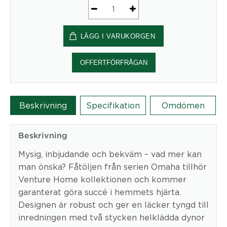
OMAHA
Loungefåtöljer
LÄGG I VARUKORGEN
Brun
mängd
OFFERTFÖRFRÅGAN
Beskrivning
Specifikation
Omdömen
Beskrivning
Mysig, inbjudande och bekväm – vad mer kan
man önska? Fåtöljen från serien Omaha tillhör
Venture Home kollektionen och kommer
garanterat göra succé i hemmets hjärta.
Designen är robust och ger en läcker tyngd till
inredningen med två stycken helklädda dynor