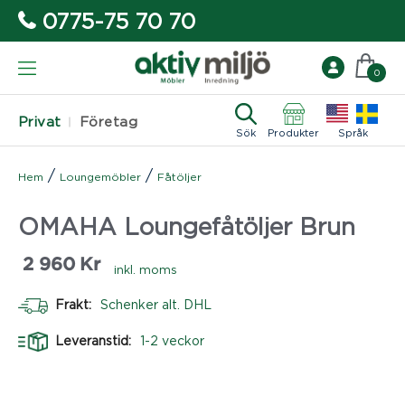
0775-75 70 70
0
Privat
Företag
Sök
Produkter
Språk
/
/
Hem
Loungemöbler
Fåtöljer
OMAHA Loungefåtöljer Brun
2 960
Kr
inkl. moms
Frakt:
Schenker alt. DHL
Leveranstid:
1-2 veckor