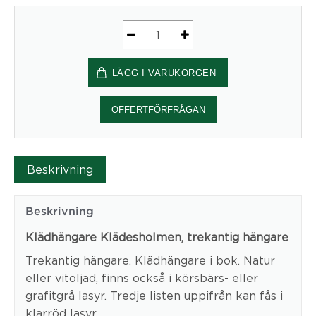
Klädhängare
Klädesholmen
LÄGG I VARUKORGEN
KH610
mängd
OFFERTFÖRFRÅGAN
Beskrivning
Beskrivning
Klädhängare Klädesholmen, trekantig hängare
Trekantig hängare. Klädhängare i bok. Natur
eller vitoljad, finns också i körsbärs- eller
grafitgrå lasyr. Tredje listen uppifrån kan fås i
klarröd lasyr.