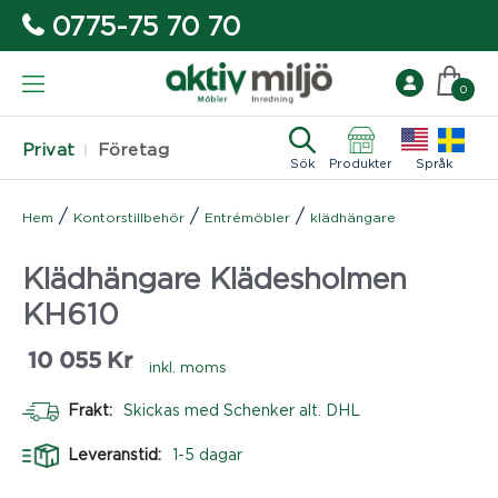
0775-75 70 70
0
Privat
Företag
Sök
Produkter
Språk
/
/
/
Hem
Kontorstillbehör
Entrémöbler
klädhängare
Klädhängare Klädesholmen
KH610
10 055
Kr
inkl. moms
Frakt:
Skickas med Schenker alt. DHL
Leveranstid:
1-5 dagar