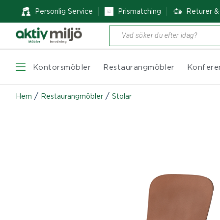
Personlig Service
Prismatching
Returer 
Produktsökning
Kontorsmöbler
Restaurangmöbler
Konfere
/
/
Hem
Restaurangmöbler
Stolar