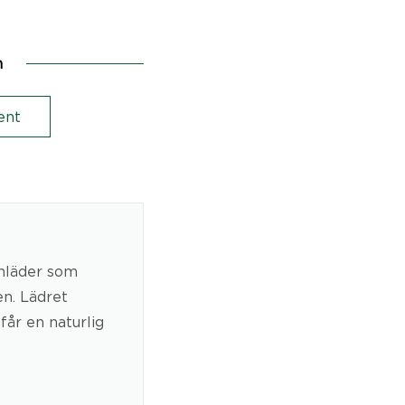
n
ent
rnläder som
en. Lädret
får en naturlig