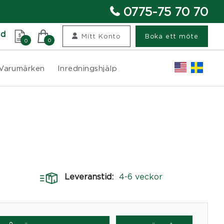
0775-75 70 70
nd
Mitt Konto
Boka ett möte
0
0
Varumärken
Inredningshjälp
Leveranstid:
4-6 veckor