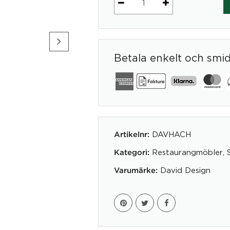
Hammock
Chair
mängd
Betala enkelt och smi
DAVHACH
Artikelnr:
Restaurangmöbler
,
Kategori:
David Design
Varumärke: