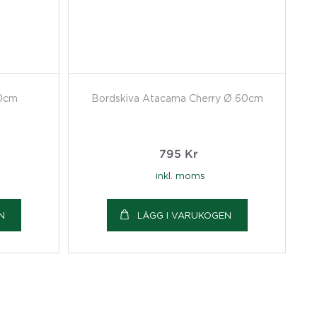
70cm
Bordskiva Atacama Cherry Ø 60cm
795
Kr
inkl. moms
N
LÄGG I VARUKOGEN