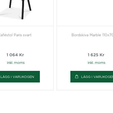
aféstol Paris svart
Bordskiva Marble 110x
1 064
Kr
1 625
Kr
inkl. moms
inkl. moms
LÄGG I VARUKOGEN
LÄGG I VARUKOGE