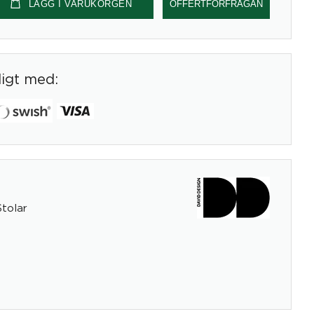
LÄGG I VARUKORGEN
OFFERTFÖRFRÅGAN
digt med:
Stolar