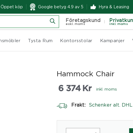
& Öppet köp
Google betyg 4.9 av 5
Hyra & Leasing
Företagskund
Privatku
exkl. moms
inkl. moms
nsmöbler
Tysta Rum
Kontorsstolar
Kampanjer
Hammock Chair
6 374
Kr
inkl. moms
Frakt:
Schenker alt. DHL