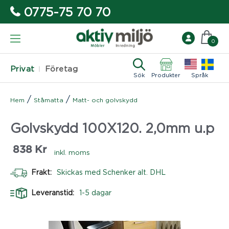
0775-75 70 70
0
Privat
Företag
Sök
Produkter
Språk
/
/
Hem
Ståmatta
Matt- och golvskydd
Golvskydd 100X120. 2,0mm u.p
838
Kr
inkl. moms
Frakt:
Skickas med Schenker alt. DHL
Leveranstid:
1-5 dagar