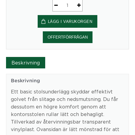
Golvskydd
100X120.
LÄGG I VARUKORGEN
2,0mm
u.p
mängd
OFFERTFÖRFRÅGAN
Beskrivning
Beskrivning
Ett basic stolsunderlägg skyddar effektivt
golvet från slitage och nedsmutsning. Du får
dessutom en högre komfort genom att
kontorsstolen rullar lätt och behagligt.
Tillverkad av återvinningsbar transparent
vinylplast. Ovansidan är lätt mönstrad för att