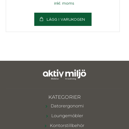
inkl. moms
LÄGG I VARUKOGEN
KATEGORIER
Datorergonomi
Loungemöbler
Kontorstillbehör