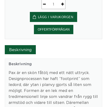
Fåtölj
PAX
LÄGG I VARUKORGEN
mängd
OFFERTFÖRFRÅGAN
Beskrivning
Beskrivning
Pax är en skön fåtölj med ett nätt uttryck.
Designprocessen har haft ”footprint” som
ledord, där ytan i planvy gjorts så liten som
möjligt. Formen är en lek med en
tredimensionell linje som vandrar från rygg till
armstöd och vidare till sitsen. Däremellan