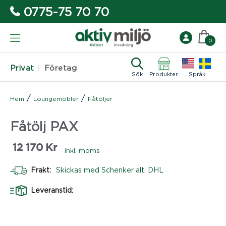
0775-75 70 70
0
Privat
Företag
Sök
Produkter
Språk
/
/
Hem
Loungemöbler
Fåtöljer
Fåtölj PAX
12 170
Kr
inkl. moms
Frakt:
Skickas med Schenker alt. DHL
Leveranstid: