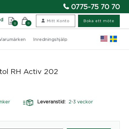
0775-75 70 70
nd
Mitt Konto
Boka ett möte
0
0
Varumärken
Inredningshjälp
tol RH Activ 202
nker
Leveranstid:
2-3 veckor