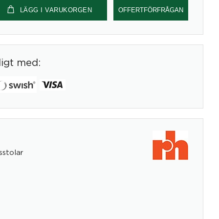
LÄGG I VARUKORGEN
OFFERTFÖRFRÅGAN
digt med:
stolar