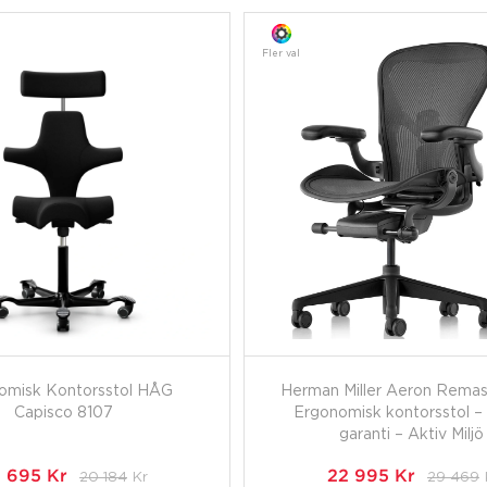
Fler val
omisk Kontorsstol HÅG
Herman Miller Aeron Remas
Capisco 8107
Ergonomisk kontorsstol – 
garanti – Aktiv Miljö
7 695
Kr
20 184
Kr
22 995
Kr
29 469