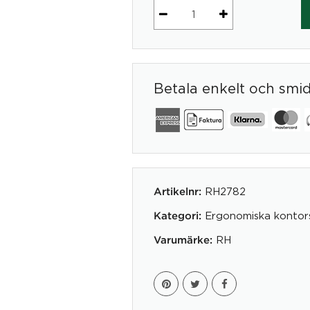
Ergonomisk
Kontorsstol
RH
Activ
Betala enkelt och smi
202
mängd
RH2782
Artikelnr:
Ergonomiska kontors
Kategori:
RH
Varumärke: