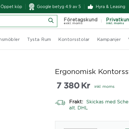
& Öppet köp
Google betyg 4.9 av 5
Hyra & Leasing
Företagskund
Privatku
exkl. moms
inkl. moms
nsmöbler
Tysta Rum
Kontorsstolar
Kampanjer
Ergonomisk Kontorss
7 380
Kr
inkl. moms
Frakt:
Skickas med Sche
alt. DHL