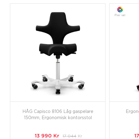
Fler val
HÅG Capisco 8106 Låg gaspelare
Ergon
150mm, Ergonomisk kontorsstol
13 990
Kr
17 044
Kr
1