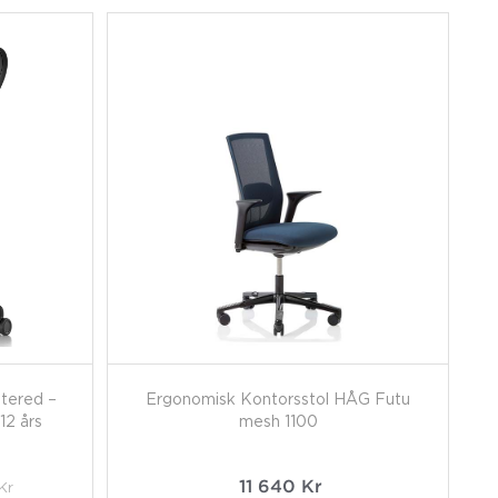
tered –
Ergonomisk Kontorsstol HÅG Futu
12 års
mesh 1100
Kr
11 640
Kr