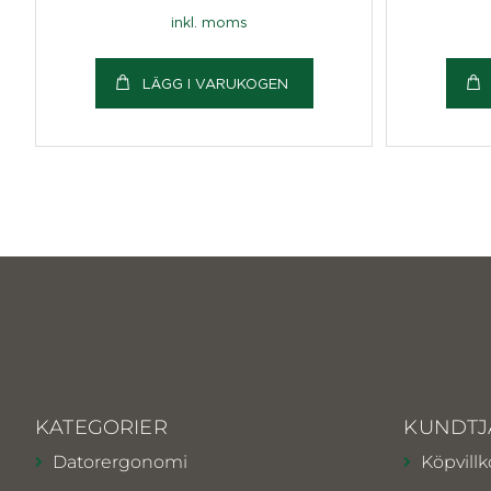
inkl. moms
LÄGG I VARUKOGEN
KATEGORIER
KUNDTJ
Datorergonomi
Köpvillk