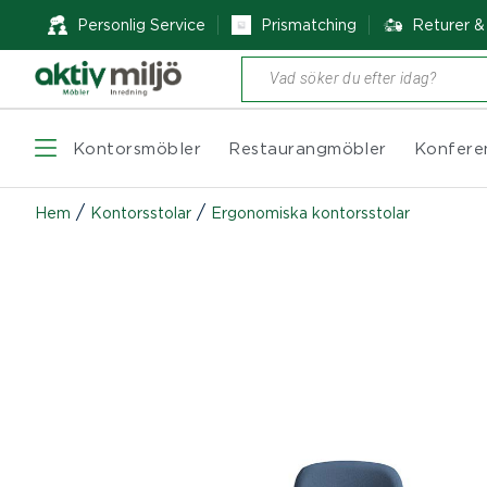
Personlig Service
Prismatching
Returer 
Produktsökning
Kontorsmöbler
Restaurangmöbler
Konfere
/
/
Hem
Kontorsstolar
Ergonomiska kontorsstolar