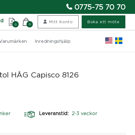
0775-75 70 70
nd
Mitt Konto
Boka ett möte
0
0
Varumärken
Inredningshjälp
tol HÅG Capisco 8126
nker
Leveranstid:
2-3 veckor