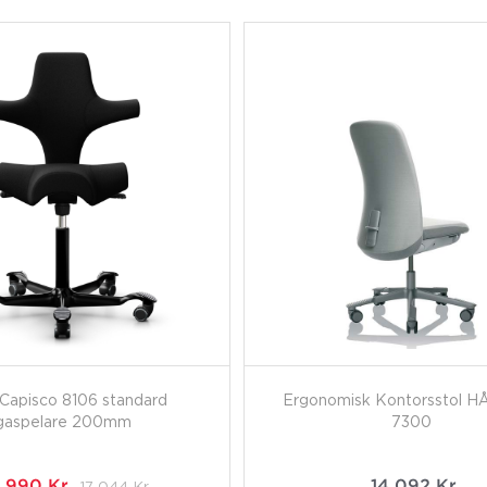
Capisco 8106 standard
Ergonomisk Kontorsstol H
gaspelare 200mm
7300
3 990
Kr
17 044
Kr
14 092
Kr