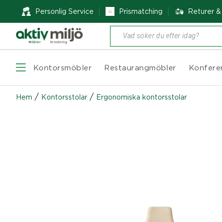
Personlig Service
Prismatching
Returer 
Produktsökning
Kontorsmöbler
Restaurangmöbler
Konfere
/
/
Hem
Kontorsstolar
Ergonomiska kontorsstolar