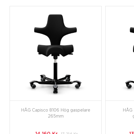
HÅG Capisco 8106 Hög gaspelare
HÅG 
265mm
14 160
Kr
17 214
Kr
1