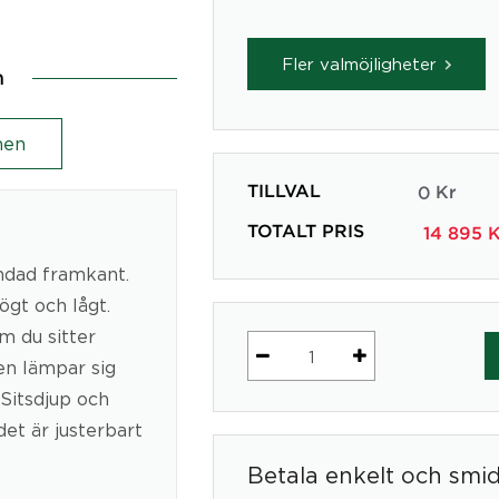
Fler valmöjligheter
n
en
TILLVAL
0
Kr
TOTALT PRIS
14 895
K
ndad framkant.
ögt och lågt.
m du sitter
en lämpar sig
Ergonomisk
Kontorsstol
Sitsdjup och
HÅG
et är justerbart
Capisco
Betala enkelt och smi
8126