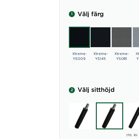
Välj färg
1
Xtreme-
Xtreme-
Xtreme-
X
YS009
YS145
YS081
Y
Välj sitthöjd
2
Kr
170