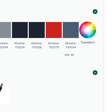
Tygväljare
treme-
Xtreme-
Xtreme-
Xtreme-
Xtreme-
S094
YS024
YS026
YS079
YS004
Kr
619