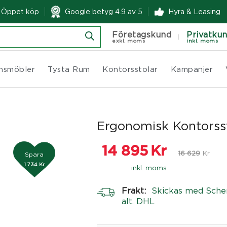
& Öppet köp
Google betyg 4.9 av 5
Hyra & Leasing
Företagskund
Privatku
exkl. moms
inkl. moms
nsmöbler
Tysta Rum
Kontorsstolar
Kampanjer
Ergonomisk Kontorss
14 895
Kr
16 629
Kr
Spara
1 734 Kr
inkl. moms
Frakt:
Skickas med Sche
alt. DHL