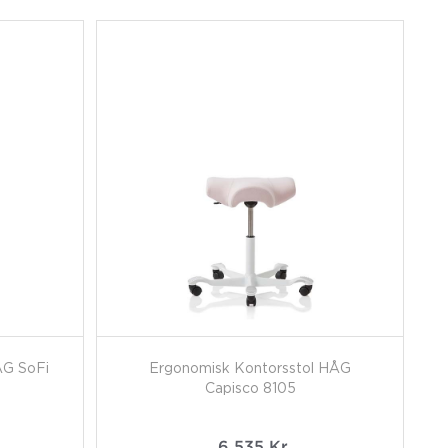
ÅG SoFi
Ergonomisk Kontorsstol HÅG
Capisco 8105
6 535
Kr