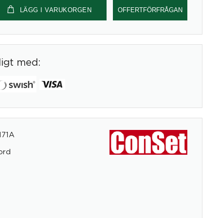
LÄGG I VARUKORGEN
OFFERTFÖRFRÅGAN
digt med:
171A
ord