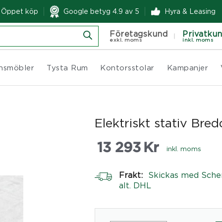
& Öppet köp
Google betyg 4.9 av 5
Hyra & Leasing
Företagskund
Privatku
exkl. moms
inkl. moms
nsmöbler
Tysta Rum
Kontorsstolar
Kampanjer
Elektriskt stativ Bre
13 293
Kr
inkl. moms
Frakt:
Skickas med Sche
alt. DHL