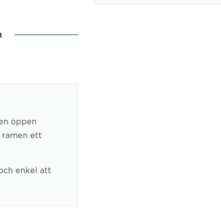
n
 en öppen
r ramen ett
och enkel att