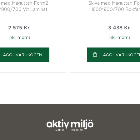
a med Maguttag Form2
Skiva med Maguttag F
*800/700 Vit Laminat
1600*800/700 Bokfa
2 575
Kr
3 438
Kr
inkl. moms
inkl. moms
LÄGG I VARUKOGEN
LÄGG I VARUKOGE