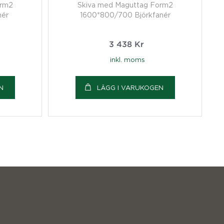
orm2
Skiva med Maguttag Form2
nér
1600*800/700 Björkfanér
3 438
Kr
inkl. moms
N
LÄGG I VARUKOGEN