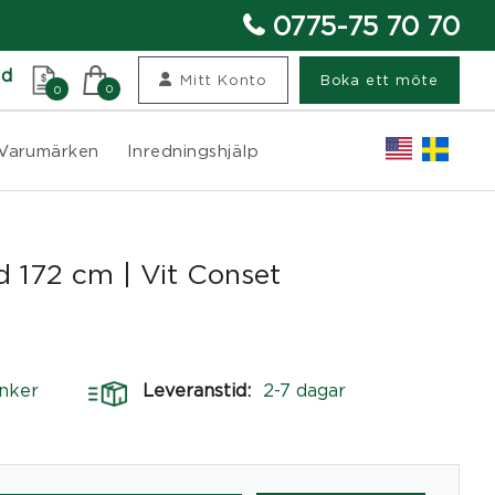
0775-75 70 70
nd
Mitt Konto
Boka ett möte
0
0
Varumärken
Inredningshjälp
dd 172 cm | Vit Conset
nker
Leveranstid:
2-7 dagar