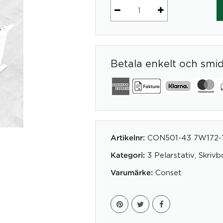
Elektriskt
stativ
Bredd
172
Betala enkelt och smi
cm
|
Vit
Conset
mängd
CON501-43 7W172-
Artikelnr:
3 Pelarstativ
,
Skrivb
Kategori:
Conset
Varumärke: