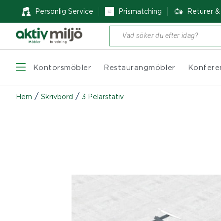
Personlig Service
Prismatching
Returer 
Produktsökning
Kontorsmöbler
Restaurangmöbler
Konfere
/
/
Hem
Skrivbord
3 Pelarstativ