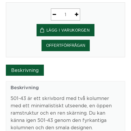
Elektriskt
stativ
LÄGG I VARUKORGEN
Bredd
129
cm
OFFERTFÖRFRÅGAN
|
Svart
Conset
Beskrivning
mängd
Beskrivning
501-43 är ett skrivbord med två kolumner
med ett minimalistiskt utseende, en öppen
ramstruktur och en ren skärning. Du kan
känna igen 501-43 genom den fyrkantiga
kolumnen och den smala designen.