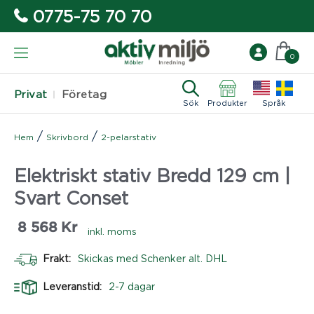
0775-75 70 70
0
Privat
Företag
Sök
Produkter
Språk
/
/
Hem
Skrivbord
2-pelarstativ
Elektriskt stativ Bredd 129 cm |
Svart Conset
8 568
Kr
inkl. moms
Frakt:
Skickas med Schenker alt. DHL
Leveranstid:
2-7 dagar