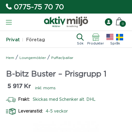
0775-75 70 70
0
Privat
Företag
Sök
Produkter
Språk
/
/
Hem
Loungemöbler
Puffar/pallar
B-bitz Buster – Prisgrupp 1
5 917
Kr
inkl. moms
Frakt:
Skickas med Schenker alt. DHL
Leveranstid:
4-5 veckor