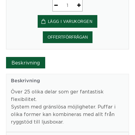
B-
bitz
LÄGG I VARUKORGEN
Buster
-
Prisgrupp
OFFERTFÖRFRÅGAN
1
mängd
Beskrivning
Beskrivning
Över 25 olika delar som ger fantastisk
flexibilitet.
System med gränslösa möjligheter. Puffar i
olika former kan kombineras med allt från
ryggstöd till ljusboxar.