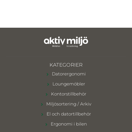
KATEGORIER
Datorergonomi
Loungemöbler
Kontorstillbehör
Miljösortering / Arkiv
El och datortillbehör
Ergonomi i bilen