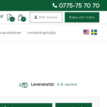
0775-75 70 70
nd
Mitt Konto
Boka ett möte
0
0
Varumärken
Inredningshjälp
Leveranstid:
4-6 veckor