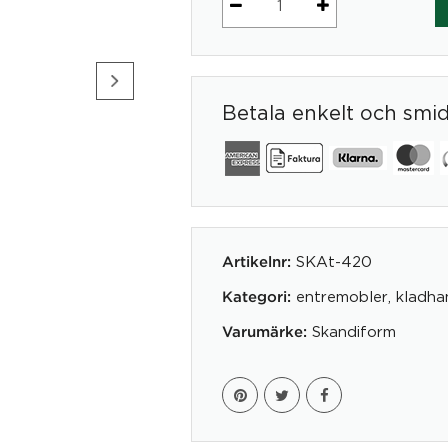
Alm
mängd
Betala enkelt och smi
SKAt-420
Artikelnr:
entremobler
,
kladha
Kategori:
Skandiform
Varumärke: