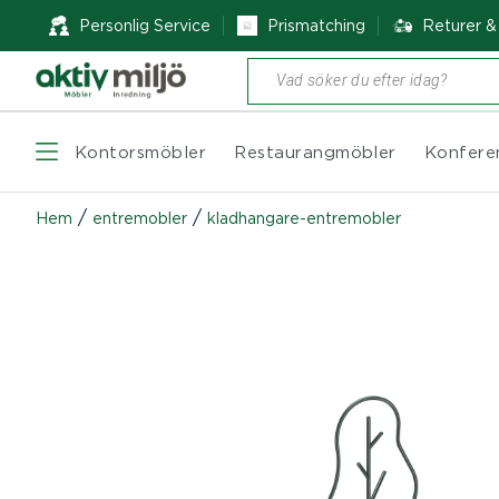
Personlig Service
Prismatching
Returer 
Produktsökning
Kontorsmöbler
Restaurangmöbler
Konfere
/
/
Hem
entremobler
kladhangare-entremobler