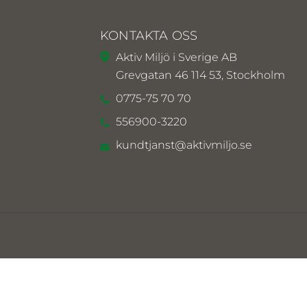
KONTAKTA OSS
Aktiv Miljö i Sverige AB
Grevgatan 46 114 53, Stockholm
0775-75 70 70
556900-3220
kundtjanst@aktivmiljo.se