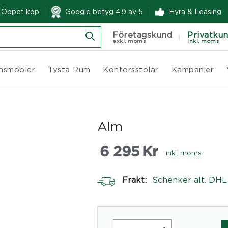
& Öppet köp
Google betyg 4.9 av 5
Hyra & Leasing
Företagskund
Privatku
exkl. moms
inkl. moms
nsmöbler
Tysta Rum
Kontorsstolar
Kampanjer
Alm
6 295
Kr
inkl. moms
Frakt:
Schenker alt. DHL