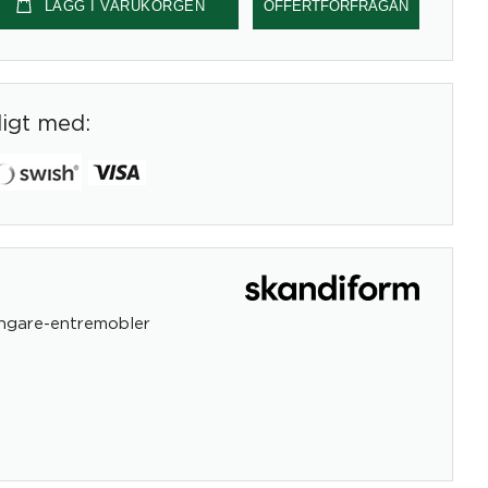
LÄGG I VARUKORGEN
OFFERTFÖRFRÅGAN
digt med:
ngare-entremobler