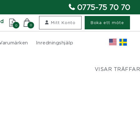
0775-75 70 70
nd
Mitt Konto
Boka ett möte
0
0
Varumärken
Inredningshjälp
VISAR TRÄFFAR