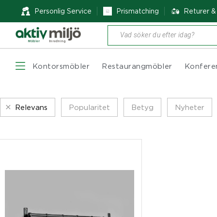
Personlig Service
Prismatching
Returer 
Produktsökning
Kontorsmöbler
Restaurangmöbler
Konfere
Relevans
Popularitet
Betyg
Nyheter