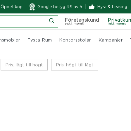
& Öppet köp
Google betyg 4.9 av 5
Hyra & Leasing
Företagskund
Privatku
exkl. moms
inkl. moms
nsmöbler
Tysta Rum
Kontorsstolar
Kampanjer
Pris: lågt till högt
Pris: högt till lågt