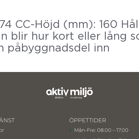
74 CC-Höjd (mm): 160 Hå
 blir hur kort eller lång 
en påbyggnadsdel inn
ÄNST
ÖPPETTIDER
or
Mån-Fre: 08.00 – 17.00