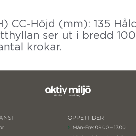
) CC-Höjd (mm): 135 Håld
tthyllan ser ut i bredd 10
antal krokar.
ÄNST
ÖPPETTIDER
or
Mån-Fre: 08.00 – 17.00