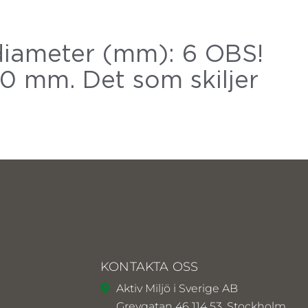
iameter (mm): 6 OBS!
00 mm. Det som skiljer
KONTAKTA OSS
Aktiv Miljö i Sverige AB
Grevgatan 46 114 53, Stockholm