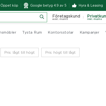
& Öppet köp
Google betyg 4.9 av 5
Hyra & Leasing
Företagskund
Privatku
exkl. moms
inkl. moms
nsmöbler
Tysta Rum
Kontorsstolar
Kampanjer
Pris: lågt till högt
Pris: högt till lågt