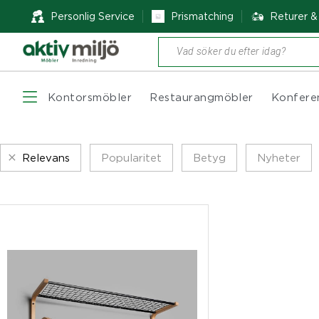
Personlig Service
Prismatching
Returer 
Produktsökning
Kontorsmöbler
Restaurangmöbler
Konfere
Relevans
Popularitet
Betyg
Nyheter