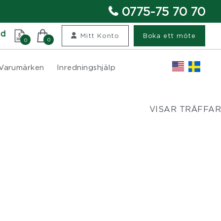
0775-75 70 70
nd
Mitt Konto
Boka ett möte
0
0
Varumärken
Inredningshjälp
VISAR TRÄFFAR