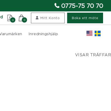
0775-75 70 70
nd
Mitt Konto
Boka ett möte
0
0
Varumärken
Inredningshjälp
VISAR TRÄFFAR