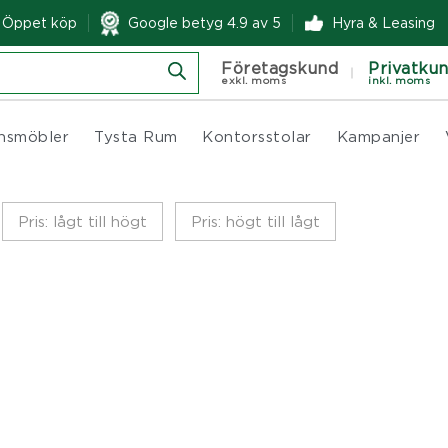
& Öppet köp
Google betyg 4.9 av 5
Hyra & Leasing
Företagskund
Privatku
exkl. moms
inkl. moms
nsmöbler
Tysta Rum
Kontorsstolar
Kampanjer
Pris: lågt till högt
Pris: högt till lågt