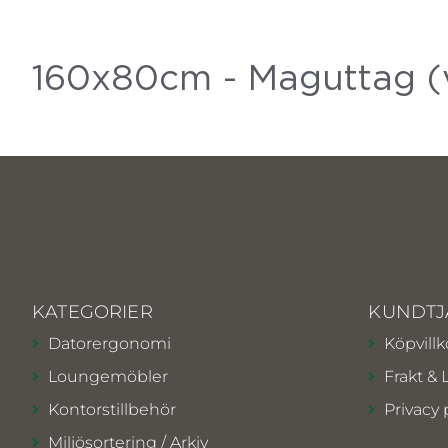
160x80cm - Maguttag (vi
KATEGORIER
KUNDTJ
Datorergonomi
Köpvillk
Loungemöbler
Frakt & 
Kontorstillbehör
Privacy 
Miljösortering / Arkiv