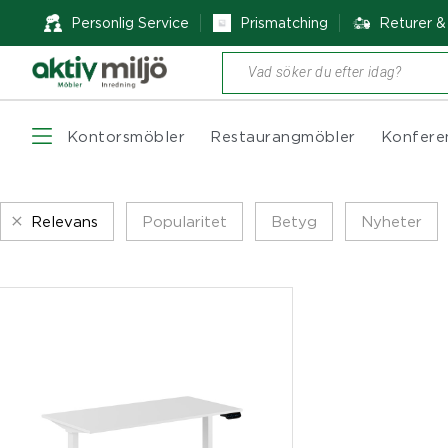
Personlig Service
Prismatching
Returer 
Produktsökning
Kontorsmöbler
Restaurangmöbler
Konfere
Relevans
Popularitet
Betyg
Nyheter