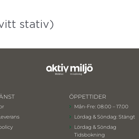
tt stativ)
ÄNST
ÖPPETTIDER
or
Mån-Fre: 08.00 – 17.00
Leverans
Lördag & Söndag: Stängt
policy
Lördag & Söndag
Tidsbokning