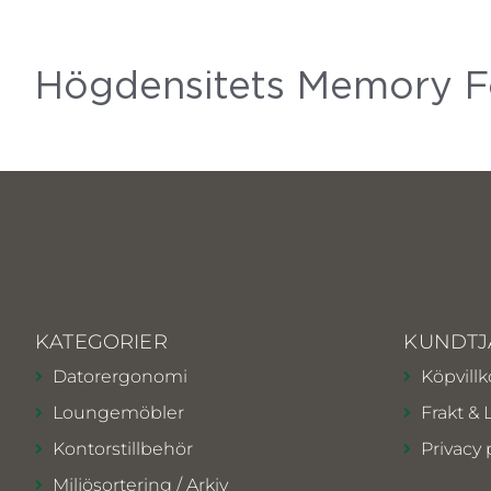
Högdensitets Memory Fo
KATEGORIER
KUNDTJ
Datorergonomi
Köpvillk
Loungemöbler
Frakt & 
Kontorstillbehör
Privacy 
Miljösortering / Arkiv