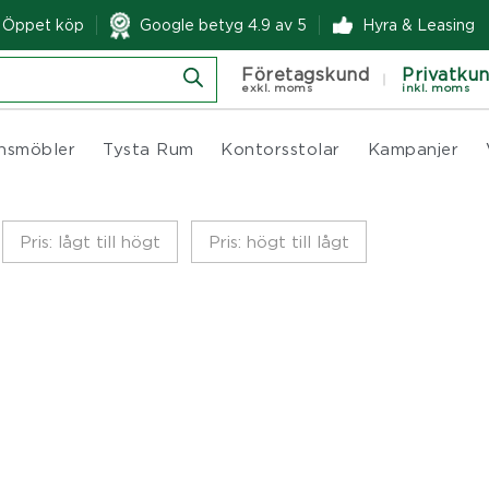
& Öppet köp
Google betyg 4.9 av 5
Hyra & Leasing
Företagskund
Privatku
exkl. moms
inkl. moms
nsmöbler
Tysta Rum
Kontorsstolar
Kampanjer
Pris: lågt till högt
Pris: högt till lågt