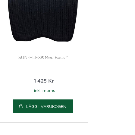
SUN-FLEX®MediBack™
1 425
Kr
inkl. moms
LÄGG I VARUKOGEN