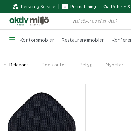
Personlig Service
Prismatching
Returer 
Produktsökning
Kontorsmöbler
Restaurangmöbler
Konfere
Relevans
Popularitet
Betyg
Nyheter