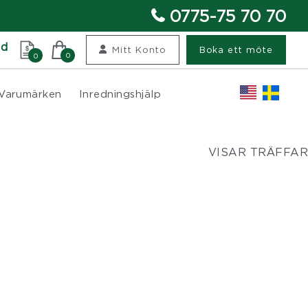
0775-75 70 70
nd
Mitt Konto
Boka ett möte
0
0
Varumärken
Inredningshjälp
VISAR TRÄFFAR