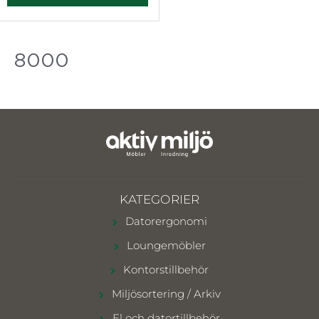
8000
KATEGORIER
Datorergonomi
Loungemöbler
Kontorstillbehör
Miljösortering / Arkiv
El och datortillbehör