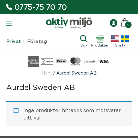
0775-75 70 70
0
Privat
Företag
Sök
Produkter
Språk
Hem
/
Aurdel Sweden AB
Aurdel Sweden AB
Inga produkter hittades som motsvarar
ditt val.