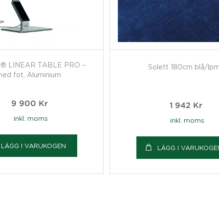
® LINEAR TABLE PRO –
Solett 180cm blå/lp
ed fot, Aluminium
9 900
Kr
1 942
Kr
inkl. moms
inkl. moms
LÄGG I VARUKOGEN
LÄGG I VARUKOGE