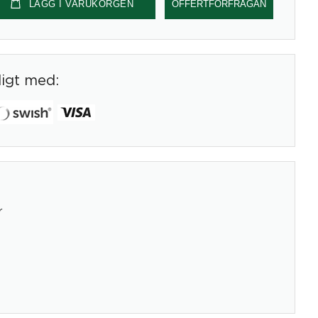
LÄGG I VARUKORGEN
OFFERTFÖRFRÅGAN
digt med:
r