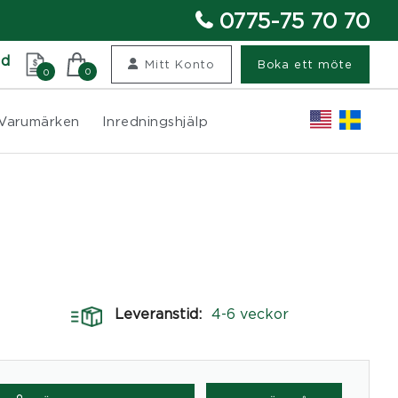
0775-75 70 70
nd
Mitt Konto
Boka ett möte
0
0
Varumärken
Inredningshjälp
Leveranstid:
4-6 veckor