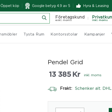
& Öppet köp
Google betyg 4.9 av 5
Hyra & Leasing
Företagskund
Privatku
exkl. moms
inkl. moms
nsmöbler
Tysta Rum
Kontorsstolar
Kampanjer
Pendel Grid
13 385
Kr
inkl. moms
Frakt:
Schenker alt. DHL