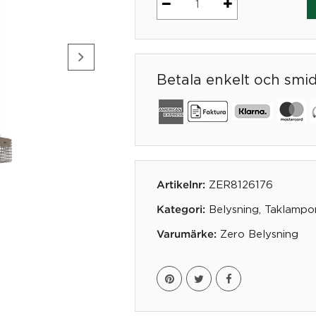
Pendel
Grid
mängd
Betala enkelt och smi
ZER8126176
Artikelnr:
Belysning
,
Taklampo
Kategori:
Zero Belysning
Varumärke: