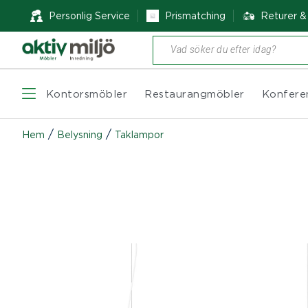
Personlig Service
Prismatching
Returer 
Produktsökning
Kontorsmöbler
Restaurangmöbler
Konfere
/
/
Hem
Belysning
Taklampor