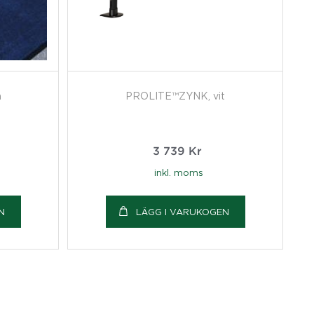
m
PROLITE™ZYNK, vit
3 739
Kr
inkl. moms
N
LÄGG I VARUKOGEN