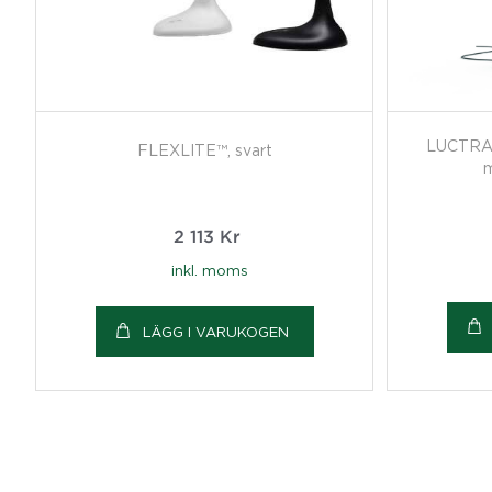
LUCTRA
FLEXLITE™, svart
m
2 113
Kr
inkl. moms
LÄGG I VARUKOGEN