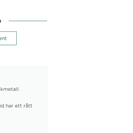
n
ent
ckmetall.
id har ett rått