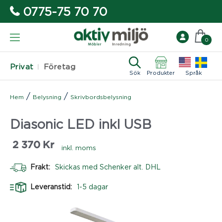
0775-75 70 70
0
Privat
Företag
Sök
Produkter
Språk
/
/
Hem
Belysning
Skrivbordsbelysning
Diasonic LED inkl USB
2 370
Kr
inkl. moms
Frakt:
Skickas med Schenker alt. DHL
Leveranstid:
1-5 dagar