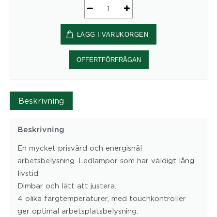
Diasonic
LED
LÄGG I VARUKORGEN
inkl
USB
mängd
OFFERTFÖRFRÅGAN
Beskrivning
Beskrivning
En mycket prisvärd och energisnål
arbetsbelysning. Ledlampor som har väldigt lång
livstid.
Dimbar och lätt att justera.
4 olika färgtemperaturer, med touchkontroller
ger optimal arbetsplatsbelysning.