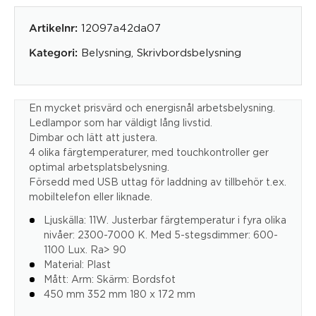
12097a42da07
Artikelnr:
Belysning
,
Skrivbordsbelysning
Kategori:
En mycket prisvärd och energisnål arbetsbelysning.
Ledlampor som har väldigt lång livstid.
Dimbar och lätt att justera.
4 olika färgtemperaturer, med touchkontroller ger
optimal arbetsplatsbelysning.
Försedd med USB uttag för laddning av tillbehör t.ex.
mobiltelefon eller liknade.
Ljuskälla
:
11W
.
Justerbar
färgtemperatur
i fyra olika
nivåer
:
2300-7000
K.
Med
5-stegs
dimmer
:
600-
1100
Lux
.
Ra>
90
Material
:
Plast
Mått:
Arm
:
Skärm:
Bordsfot
450
mm 352
mm 180
x
172
mm