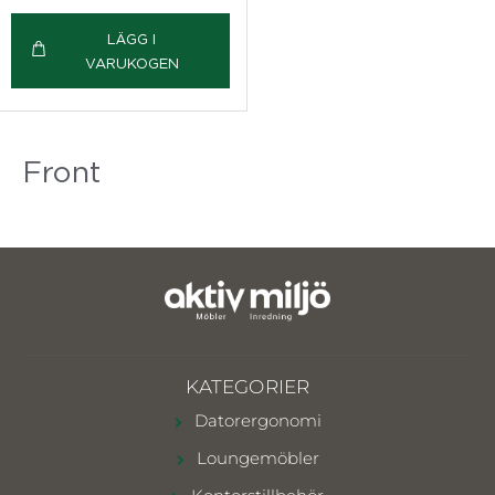
LÄGG I
VARUKOGEN
Front
KATEGORIER
Datorergonomi
Loungemöbler