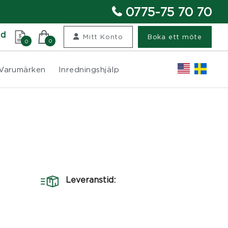
0775-75 70 70
nd
Mitt Konto
Boka ett möte
0
0
Varumärken
Inredningshjälp
Leveranstid: