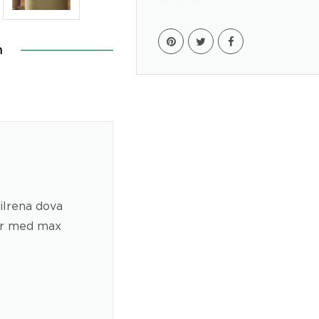
n
tilrena dova
ter med max