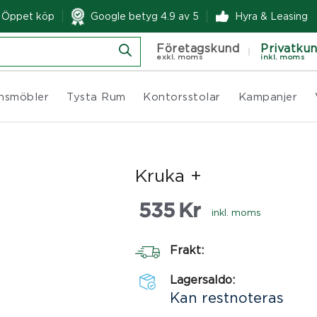
& Öppet köp
Google betyg 4.9 av 5
Hyra & Leasing
Företagskund
Privatku
exkl. moms
inkl. moms
nsmöbler
Tysta Rum
Kontorsstolar
Kampanjer
Kruka +
535
Kr
inkl. moms
Frakt:
Lagersaldo:
Kan restnoteras