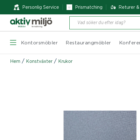
Personlig Service
Prismatching
Returer 
Produktsökning
Kontorsmöbler
Restaurangmöbler
Konfere
/
/
Hem
Konstväxter
Krukor