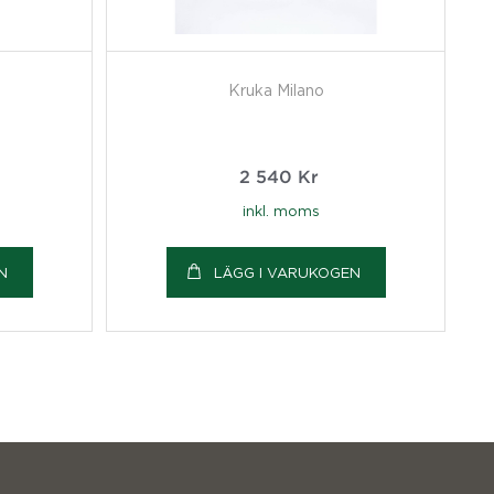
Kruka Milano
2 540
Kr
inkl. moms
N
LÄGG I VARUKOGEN