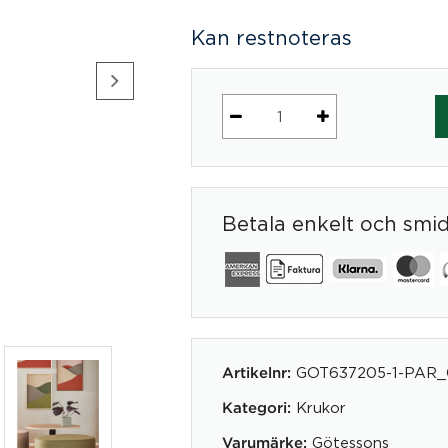
Kan restnoteras
Kruka
+
mängd
Betala enkelt och smi
GOT637205-1-PAR
Artikelnr:
Krukor
Kategori:
Götessons
Varumärke: