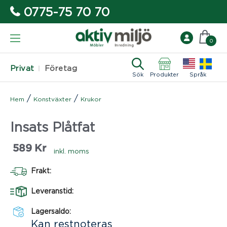
0775-75 70 70
0
Privat
Företag
Sök
Produkter
Språk
/
/
Hem
Konstväxter
Krukor
Insats Plåtfat
589
Kr
inkl. moms
Frakt:
Leveranstid:
Lagersaldo:
Kan restnoteras