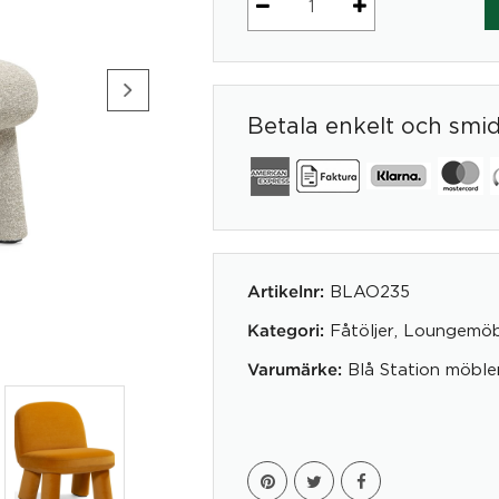
Fåtölj
Max
mängd
Betala enkelt och smi
BLAO235
Artikelnr:
Fåtöljer
,
Loungemöb
Kategori:
Blå Station möbler
Varumärke: