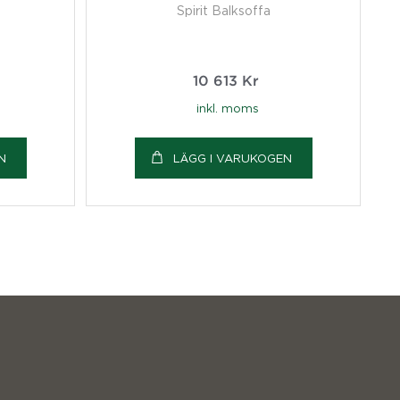
Spirit Balksoffa
10 613
Kr
inkl. moms
N
LÄGG I VARUKOGEN