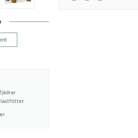
n
ent
jädrar.
lastfötter.
ger