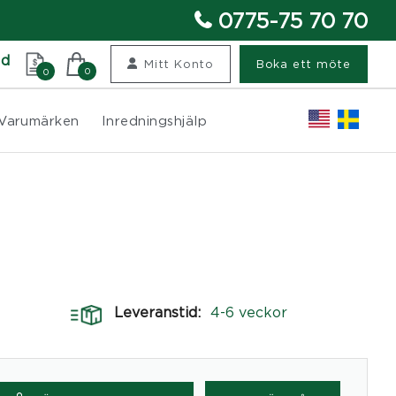
0775-75 70 70
nd
Mitt Konto
Boka ett möte
0
0
Varumärken
Inredningshjälp
Leveranstid:
4-6 veckor