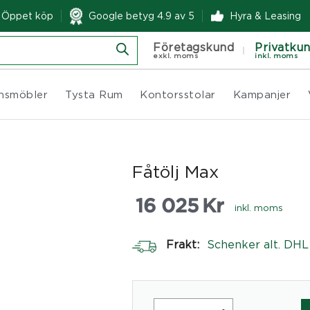
& Öppet köp
Google betyg 4.9 av 5
Hyra & Leasing
Företagskund
Privatku
exkl. moms
inkl. moms
nsmöbler
Tysta Rum
Kontorsstolar
Kampanjer
Fåtölj Max
16 025
Kr
inkl. moms
Frakt:
Schenker alt. DHL