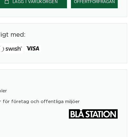
LÄGG I VARUKORGEN
OFFERTFÖRFRÅGAN
digt med:
ler
 för företag och offentliga miljöer