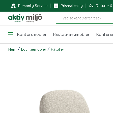
Personlig Service
Prismatching
Returer 
Produktsökning
Kontorsmöbler
Restaurangmöbler
Konfere
/
/
Hem
Loungemöbler
Fåtöljer