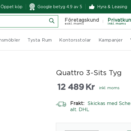
& Öppet köp
Google betyg 4.9 av 5
Hyra & Leasing
Företagskund
Privatku
exkl. moms
inkl. moms
nsmöbler
Tysta Rum
Kontorsstolar
Kampanjer
Quattro 3-Sits Tyg
12 489
Kr
inkl. moms
Frakt:
Skickas med Sche
alt. DHL