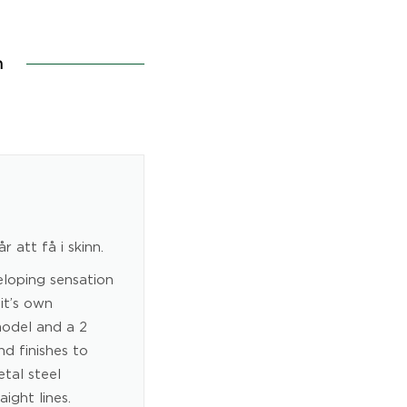
n
r att få i skinn.
veloping sensation
it’s own
model and a 2
nd finishes to
tal steel
ight lines.