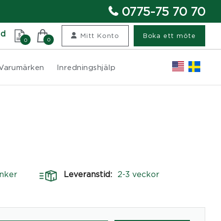
0775-75 70 70
nd
Mitt Konto
Boka ett möte
0
0
Varumärken
Inredningshjälp
nker
Leveranstid:
2-3 veckor