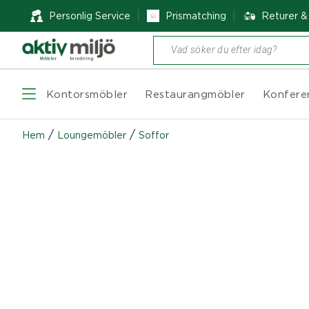
Personlig Service
Prismatching
Returer 
Produktsökning
Kontorsmöbler
Restaurangmöbler
Konfere
/
/
Hem
Loungemöbler
Soffor