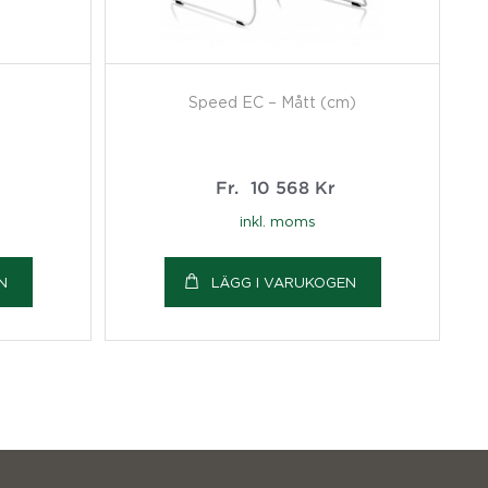
Speed EC – Mått (cm)
Fr.
10 568
Kr
inkl. moms
N
LÄGG I VARUKOGEN