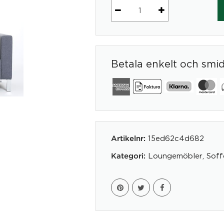
Quattro
3-
Sits
Tyg
Betala enkelt och smi
mängd
15ed62c4d682
Artikelnr:
Loungemöbler
,
Soff
Kategori: