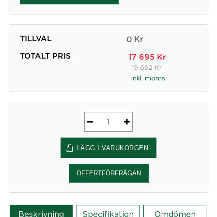
TILLVAL
0
Kr
TOTALT PRIS
17 695
Kr
19 692
Kr
inkl. moms
Ergonomisk
Kontorsstol
LÄGG I VARUKORGEN
HÅG
Capisco
8127
OFFERTFÖRFRÅGAN
mängd
Beskrivning
Specifikation
Omdömen