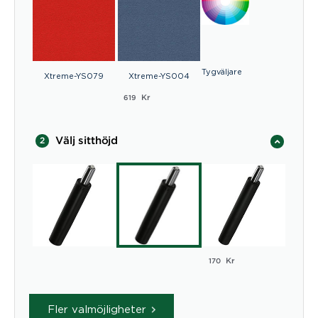
Tygväljare
Xtreme-YS079
Xtreme-YS004
Kr
619
Välj sitthöjd
2
Kr
170
Fler valmöjligheter