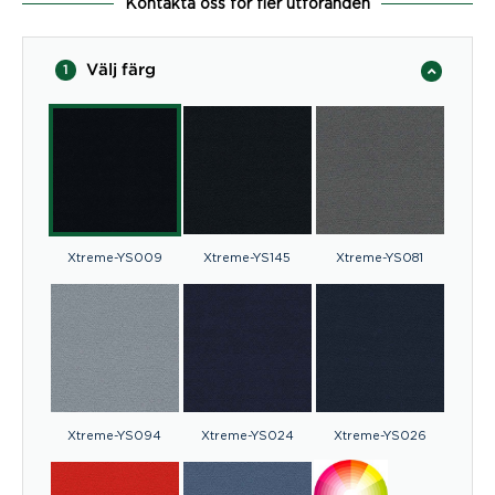
Kontakta oss för fler utföranden
Välj färg
1
Xtreme-YS009
Xtreme-YS145
Xtreme-YS081
Xtreme-YS094
Xtreme-YS024
Xtreme-YS026