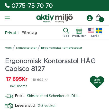
0775-75 70 70
0
Privat
Företag
Sök
Produkter
Språk
/
/
Hem
Kontorsstolar
Ergonomiska kontorsstolar
Ergonomisk Kontorsstol HÅG
Capisco 8127
17 695
Kr
19 692
Kr
Spara
1 997 Kr
inkl. moms
Frakt:
Skickas med Schenker alt. DHL
Leveranstid:
2-3 veckor