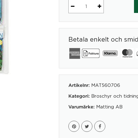
Broschyrhållare
6st
A4
mängd
Betala enkelt och smi
MAT560706
Artikelnr:
Broschyr och tidning
Kategori:
Matting AB
Varumärke: