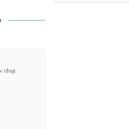
n
 tåligt