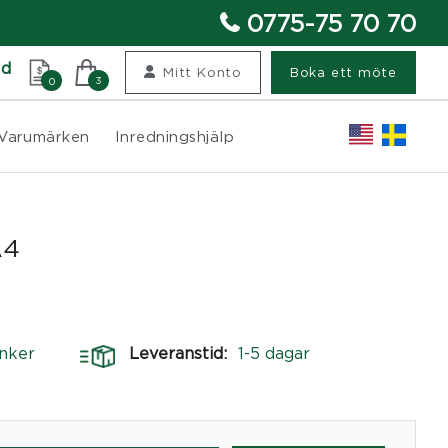
0775-75 70 70
nd
Mitt Konto
Boka ett möte
3
0
Varumärken
Inredningshjälp
 A4
nker
Leveranstid:
1-5 dagar