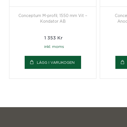
Conceptum M-profil, 1550 mm Vit –
Conce
Kondator AB
Anod
1 353
Kr
inkl. moms
LÄGG I VARUKOGEN