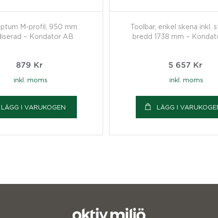
ptum M-profil, 950 mm
Toolbar, enkel skena inkl. s
iserad – Kondator AB
bredd 1738 mm – Kondat
879
Kr
5 657
Kr
inkl. moms
inkl. moms
LÄGG I VARUKOGEN
LÄGG I VARUKOGE