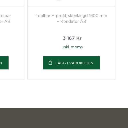
tolpar,
Toolbar F-profil, skenlängd 1600 mm
or AB
– Kondator AB
3 167
Kr
inkl. moms
N
LÄGG I VARUKOGEN