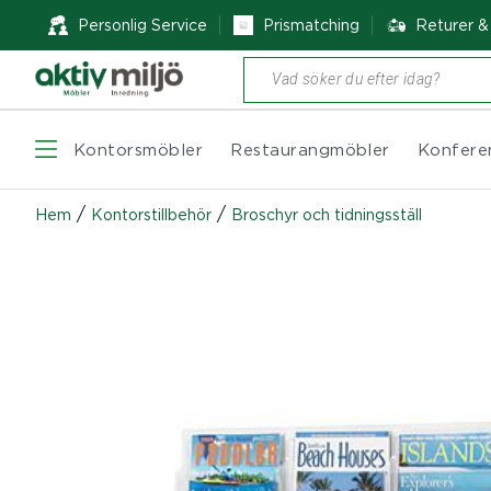
Personlig Service
Prismatching
Returer 
Produktsökning
Kontorsmöbler
Restaurangmöbler
Konfere
/
/
Hem
Kontorstillbehör
Broschyr och tidningsställ