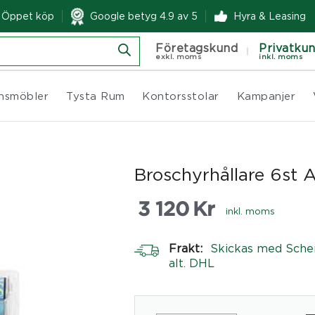
& Öppet köp
Google betyg 4.9 av 5
Hyra & Leasing
Företagskund
Privatku
exkl. moms
inkl. moms
nsmöbler
Tysta Rum
Kontorsstolar
Kampanjer
Broschyrhållare 6st
3 120
Kr
inkl. moms
Frakt:
Skickas med Sche
alt. DHL