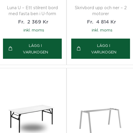
Luna U – Ett stilrent bord
Skrivbord upp och ner – 2
med fasta ben i U-form
motorer
Fr.
2 369
Kr
Fr.
4 814
Kr
inkl. moms
inkl. moms
LÄGG I
LÄGG I
VARUKOGEN
VARUKOGEN