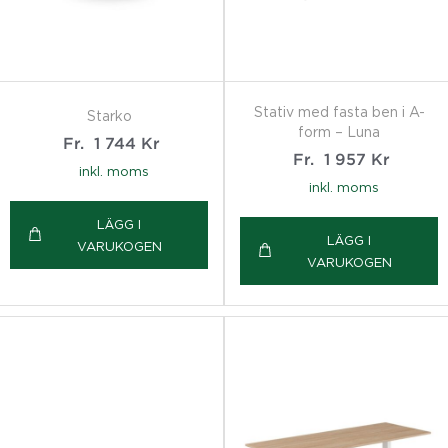
Stativ med fasta ben i A-
Starko
form – Luna
Fr.
1 744
Kr
Fr.
1 957
Kr
inkl. moms
inkl. moms
LÄGG I
LÄGG I
VARUKOGEN
VARUKOGEN