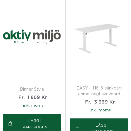
EASY – Höj & sänkbart
Dinner Style
enmotorigt skrivbord
Fr.
1 869
Kr
Fr.
3 369
Kr
inkl. moms
inkl. moms
LÄGG I
LÄGG I
VARUKOGEN