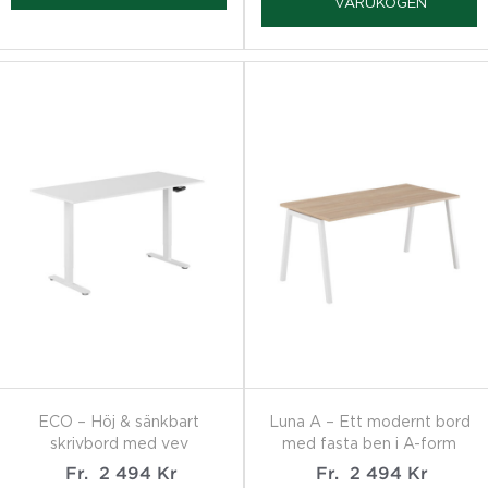
VARUKOGEN
ECO – Höj & sänkbart
Luna A – Ett modernt bord
skrivbord med vev
med fasta ben i A-form
Fr.
2 494
Kr
Fr.
2 494
Kr