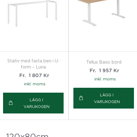
Stativ med fasta ben i U-
Tellus Basic bord
form – Luna
Fr.
1 957
Kr
Fr.
1 807
Kr
inkl. moms
inkl. moms
LÄGG I
LÄGG I
VARUKOGEN
VARUKOGEN
120x80cm