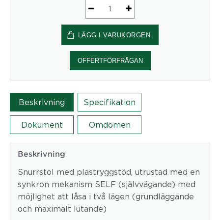
Profim
Trillo
LÄGG I VARUKORGEN
Pro
20ST
mängd
OFFERTFÖRFRÅGAN
Beskrivning
Specifikation
Dokument
Omdömen
Beskrivning
Snurrstol med plastryggstöd, utrustad med en
synkron mekanism SELF (självvägande) med
möjlighet att låsa i två lägen (grundläggande
och maximalt lutande)