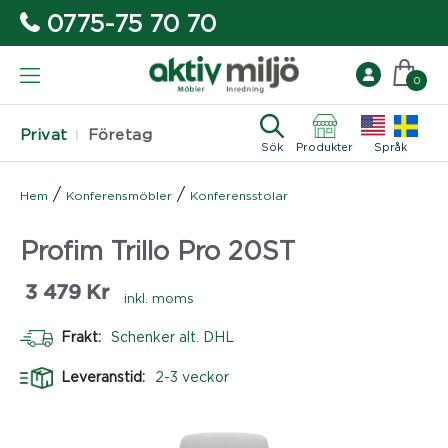
0775-75 70 70
0
Privat
Företag
Sök
Produkter
Språk
/
/
Hem
Konferensmöbler
Konferensstolar
Profim Trillo Pro 20ST
3 479
Kr
inkl. moms
Frakt:
Schenker alt. DHL
Leveranstid:
2-3 veckor