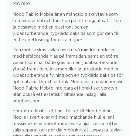
Mobile
Mood Fabric Mobile är en mångsidig skrivtavla som
kombinerar stil och funktion på ett elegant sätt. Den
är designad med en glasfront och en
ljudabsorberande, tygklädd baksida som gör den till
en flexibel lösning för olika miljöer.
Den mobila skrivtavlan finns i två mindre modeller
med heltäckande glas på framsidan, samt en större
variant som har både glas och en ljudabsorberande
yta på framsidan. Alla modeller är utrustade med en
ljudabsorberande fyllning och en tygklädd baksida för
optimal akustik och estetik. Med dessa funktioner blir
Mood Fabric Mobile inte bara ett praktiskt verktyg
utan också ett estetiskt tilltalande inslag i alla
arbetsmiljöer.
För extra flexibilitet finns fötter till Mood Fabric
Mobile i svart eller grå med matchande hjul, eller i
massiv ek eller valnöt med svarta hjul. Dessa fötter
säljs separat och ger dig möjlighet att anpassa tavlan