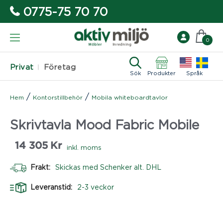
0775-75 70 70
0
Privat
Företag
Sök
Produkter
Språk
/
/
Hem
Kontorstillbehör
Mobila whiteboardtavlor
Skrivtavla Mood Fabric Mobile
14 305
Kr
inkl. moms
Frakt:
Skickas med Schenker alt. DHL
Leveranstid:
2-3 veckor