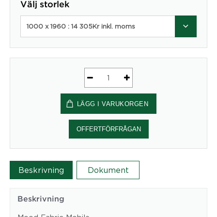
Välj storlek
1000 x 1960 : 14 305Kr inkl. moms
Skrivtavla
Mood
LÄGG I VARUKORGEN
Fabric
Mobile
mängd
OFFERTFÖRFRÅGAN
Beskrivning
Dokument
Beskrivning
Mood Fabric Mobile