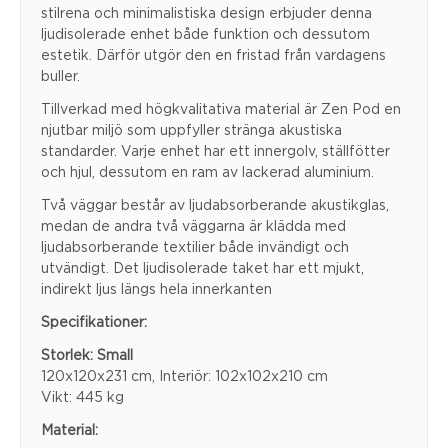
stilrena och minimalistiska design erbjuder denna
ljudisolerade enhet både funktion och dessutom
estetik. Därför utgör den en fristad från vardagens
buller.
Tillverkad med högkvalitativa material är Zen Pod en
njutbar miljö som uppfyller stränga akustiska
standarder. Varje enhet har ett innergolv, ställfötter
och hjul, dessutom en ram av lackerad aluminium.
Två väggar består av ljudabsorberande akustikglas,
medan de andra två väggarna är klädda med
ljudabsorberande textilier både invändigt och
utvändigt. Det ljudisolerade taket har ett mjukt,
indirekt ljus längs hela innerkanten
Specifikationer:
Storlek: Small
120x120x231 cm, Interiör: 102x102x210 cm
Vikt: 445 kg
Material: