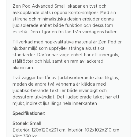
Zen Pod Advanced Small skapar en tyst och
avkopplande plats i öppna kontorsmiljöer. Med sin
stilrena och minimalistiska design erbjuder denna
ljudisolerade enhet både funktion och dessutom
estetik. Den utgör en fristad från vardagens buller.
Tillverkad med högkvalitativa material är Zen Pod en
njutbar miljö som uppfyller stränga akustiska
standarder. Därför har varje enhet har ett innergolv,
ställfötter och hjul, samt en ram av lackerad
aluminium.
Två väggar består av ljudabsorberande akustikglas,
medan de andra två väggarna är klädda med
ljudabsorberande textilier både invändigt och
dessutom utvändigt. Det ljudisolerade taket har ett
mjukt, indirekt ljus längs hela innerkanten
Specifikationer:
Storlek: Small
Exteriör: 120x120x231 cm, Interiör: 102x102x210 cm
Vikt: 330 kg