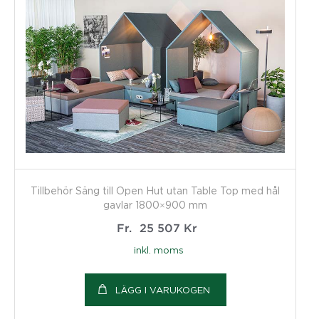
Tillbehör Säng till Open Hut utan Table Top med hål
gavlar 1800×900 mm
Fr.
25 507
Kr
inkl. moms
LÄGG I VARUKOGEN