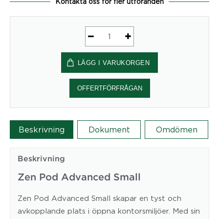
Kontakta oss för fler utföranden
Zen
Pod
LÄGG I VARUKORGEN
Advanced
Small
Clean
OFFERTFÖRFRÅGAN
1200x1200x2310
mm
mängd
Beskrivning
Dokument
Omdömen
Beskrivning
Zen Pod Advanced Small
Zen Pod Advanced Small skapar en tyst och
avkopplande plats i öppna kontorsmiljöer. Med sin