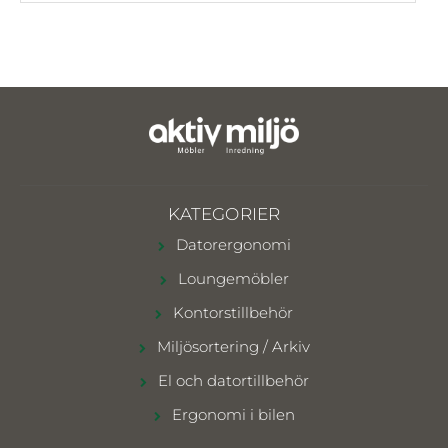
KATEGORIER
Datorergonomi
Loungemöbler
Kontorstillbehör
Miljösortering / Arkiv
El och datortillbehör
Ergonomi i bilen