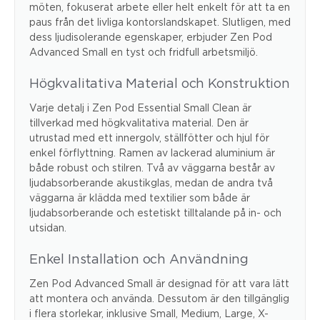
möten, fokuserat arbete eller helt enkelt för att ta en
paus från det livliga kontorslandskapet. Slutligen, med
dess ljudisolerande egenskaper, erbjuder Zen Pod
Advanced Small en tyst och fridfull arbetsmiljö.
Högkvalitativa Material och Konstruktion
Varje detalj i Zen Pod Essential Small Clean är
tillverkad med högkvalitativa material. Den är
utrustad med ett innergolv, ställfötter och hjul för
enkel förflyttning. Ramen av lackerad aluminium är
både robust och stilren. Två av väggarna består av
ljudabsorberande akustikglas, medan de andra två
väggarna är klädda med textilier som både är
ljudabsorberande och estetiskt tilltalande på in- och
utsidan.
Enkel Installation och Användning
Zen Pod Advanced Small är designad för att vara lätt
att montera och använda. Dessutom är den tillgänglig
i flera storlekar, inklusive Small, Medium, Large, X-