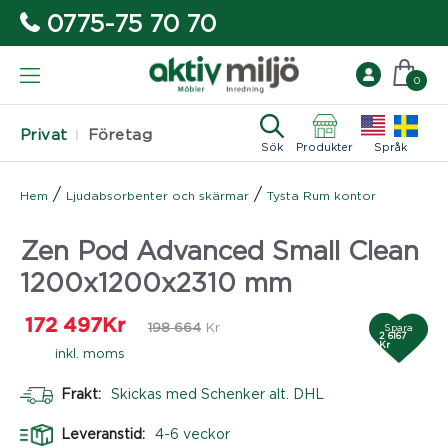
0775-75 70 70
0
Privat
Företag
Sök
Produkter
Språk
/
/
Hem
Ljudabsorbenter och skärmar
Tysta Rum kontor
Zen Pod Advanced Small Clean
1200x1200x2310 mm
172 497
Kr
198 664
Kr
Spara
2 6167
Kr
inkl. moms
Frakt:
Skickas med Schenker alt. DHL
Leveranstid:
4-6 veckor