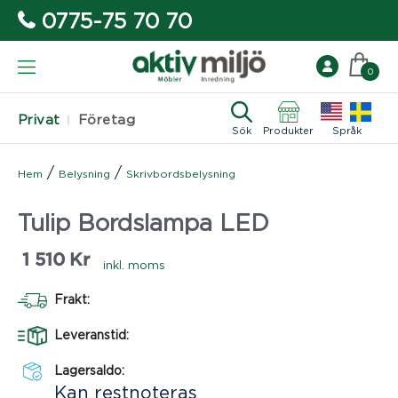
0775-75 70 70
0
Privat
Företag
Sök
Produkter
Språk
/
/
Hem
Belysning
Skrivbordsbelysning
Tulip Bordslampa LED
1 510
Kr
inkl. moms
Frakt:
Leveranstid:
Lagersaldo:
Kan restnoteras