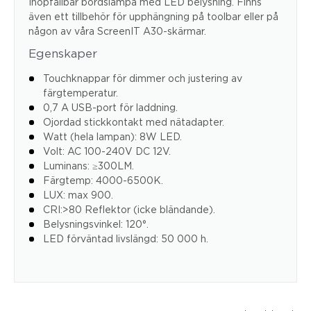
Ihopfällbar bordslampa med LED belysning. Finns
även ett tillbehör för upphängning på toolbar eller på
någon av våra ScreenIT A30-skärmar.
Egenskaper
Touchknappar för dimmer och justering av
färgtemperatur.
0,7 A USB-port för laddning.
Ojordad stickkontakt med nätadapter.
Watt (hela lampan): 8W LED.
Volt: AC 100-240V DC 12V.
Luminans: ≥300LM.
Färgtemp: 4000-6500K.
LUX: max 900.
CRI:>80 Reflektor (icke bländande).
Belysningsvinkel: 120°.
LED förväntad livslängd: 50 000 h.