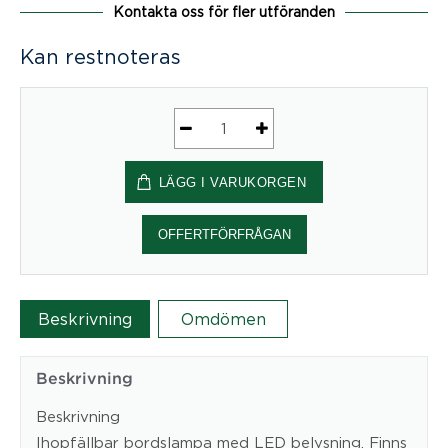
Kontakta oss för fler utföranden
Kan restnoteras
Tulip
Bordslampa
LÄGG I VARUKORGEN
LED
mängd
OFFERTFÖRFRÅGAN
Beskrivning
Omdömen
Beskrivning
Beskrivning
Ihopfällbar bordslampa med LED belysning. Finns