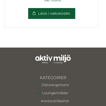
inkl. moms
LÄGG I VARUKOGEN
KATEGORIER
Datorergonomi
Loungemöbler
Kontorstillbehör