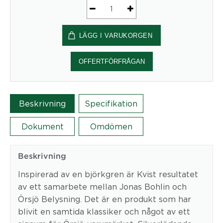
Taklampa
Kvist
LÄGG I VARUKORGEN
mängd
OFFERTFÖRFRÅGAN
Beskrivning
Specifikation
Dokument
Omdömen
Beskrivning
Inspirerad av en björkgren är Kvist resultatet
av ett samarbete mellan Jonas Bohlin och
Örsjö Belysning. Det är en produkt som har
blivit en samtida klassiker och något av ett