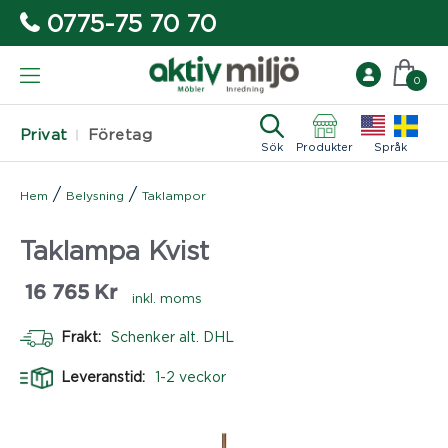
0775-75 70 70
0
Privat
Företag
Sök
Produkter
Språk
/
/
Hem
Belysning
Taklampor
Taklampa Kvist
16 765
Kr
inkl. moms
Frakt:
Schenker alt. DHL
Leveranstid:
1-2 veckor