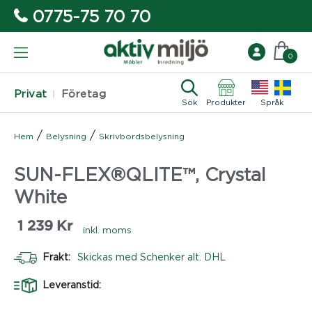
0775-75 70 70
0
Privat
Företag
Sök
Produkter
Språk
/
/
Hem
Belysning
Skrivbordsbelysning
SUN-FLEX®QLITE™, Crystal
White
1 239
Kr
inkl. moms
Frakt:
Skickas med Schenker alt. DHL
Leveranstid: