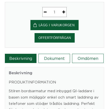
SUN-
FLEX®QLITE™,
LÄGG I VARUKORGEN
Crystal
White
mängd
OFFERTFÖRFRÅGAN
Beskrivning
Dokument
Omdömen
Beskrivning
PRODUKTINFORMATION
Stilren bordsarmatur med inbyggd QI-laddare i
basen som möjliggör enkel och smart laddning av
telefoner som stödjer trådlös laddning. Perfekt