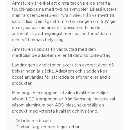
Armaturen är enkel att dimra tack vare de smarta
touchknapparna med tydliga symboler. Likaså justerar
man färgtemperaturen i fyra nivåer, från varmvitt till
kallvitt ljus. Den låga strömförbrukningen om 5 W ger
en miljöanpassad armatur, dessutom finns det
automatisk avstängningstimer i basen för både en
och två timmars belysning.
Armaturen kopplas till vägguttag med den
medföljande adaptern, eller till datorns USB-uttag.
Laddningen av telefonen sker utan avbrott även då
belysningen är släckt. Adaptern och sladden kan
också användas för att ladda telefoner eller andra
produkter.
Med höga och noggrant utvalda kvalitetsdetaljer
såsom LED-komponenter från Samsung, materialval
såsom aluminium och ABS-plast, säkerställs en
produkt med yttersta kvalitet och livslängd.
– Qi laddare i basen
– Dimbar, färgtemperaturjusterbar