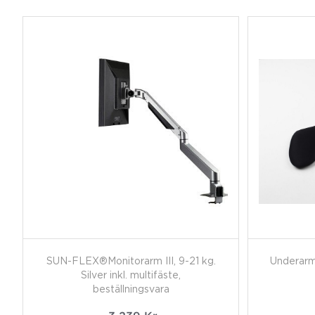
SUN-FLEX®Monitorarm III, 9-21 kg.
Underarm
Silver inkl. multifäste,
beställningsvara