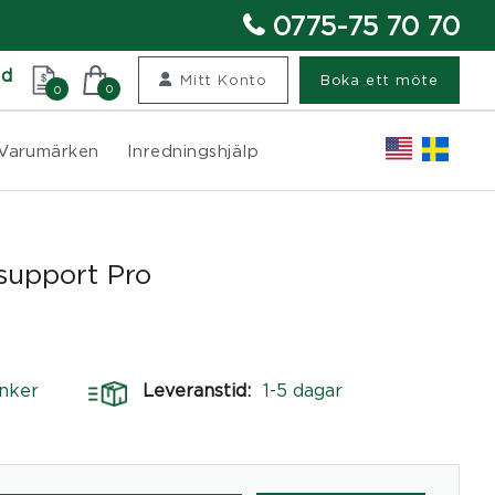
0775-75 70 70
nd
Mitt Konto
Boka ett möte
0
0
Varumärken
Inredningshjälp
upport Pro
nker
Leveranstid:
1-5 dagar