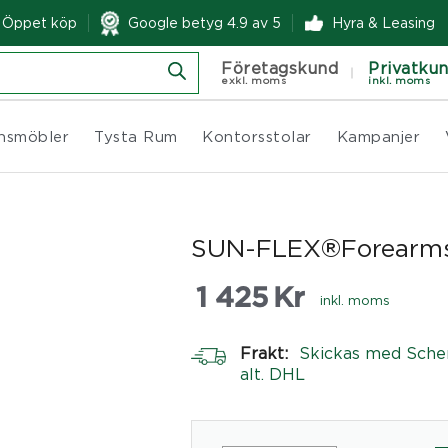
& Öppet köp
Google betyg 4.9 av 5
Hyra & Leasing
Företagskund
Privatku
exkl. moms
inkl. moms
nsmöbler
Tysta Rum
Kontorsstolar
Kampanjer
SUN-FLEX®Forearms
1 425
Kr
inkl. moms
Frakt:
Skickas med Sche
alt. DHL