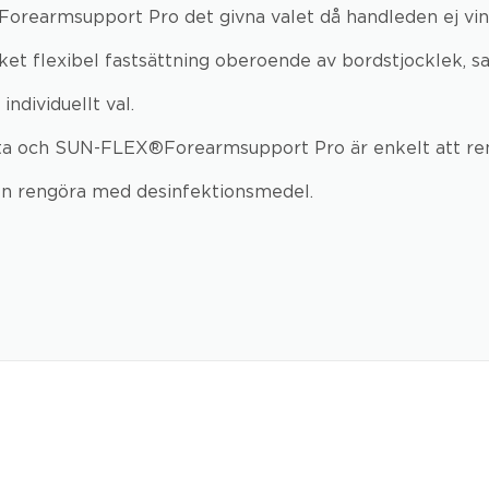
orearmsupport Pro det givna valet då handleden ej vink
et flexibel fastsättning oberoende av bordstjocklek, sar
ndividuellt val.
ästa och SUN-FLEX®Forearmsupport Pro är enkelt att re
en rengöra med desinfektionsmedel.