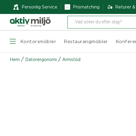
Personlig Service
Prismatching
Returer 
Produktsökning
Kontorsmöbler
Restaurangmöbler
Konfere
/
/
Hem
Datorergonomi
Armstöd