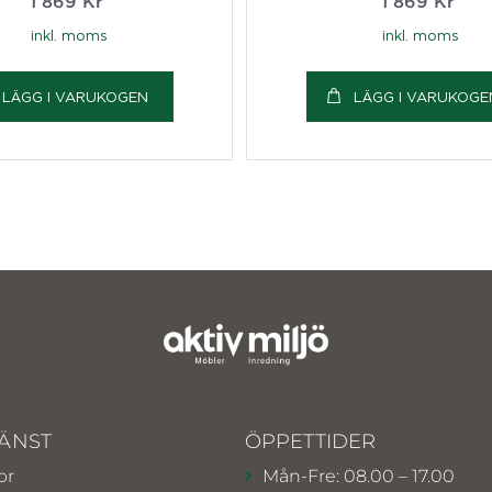
1 869
Kr
1 869
Kr
inkl. moms
inkl. moms
LÄGG I VARUKOGEN
LÄGG I VARUKOGE
ÄNST
ÖPPETTIDER
or
Mån-Fre: 08.00 – 17.00