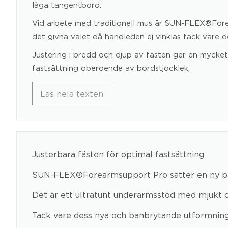
låga tangentbord.
Vid arbete med traditionell mus är SUN-FLEX®For
det givna valet då handleden ej vinklas tack vare d
Justering i bredd och djup av fästen ger en mycket 
fastsättning oberoende av bordstjocklek,
Läs hela texten
Justerbara fästen för optimal fastsättning
SUN-FLEX®Forearmsupport Pro sätter en ny ba
Det är ett ultratunt underarmsstöd med mjukt o
Tack vare dess nya och banbrytande utformning 