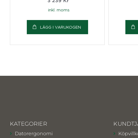
3 239
Kr
inkl. moms
LÄGG I VARUKOGEN
KATEGORIER
KUNDTJ
Datorergonomi
Köpvillk