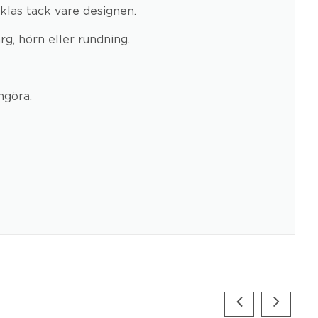
las tack vare designen.
g, hörn eller rundning.
ngöra.