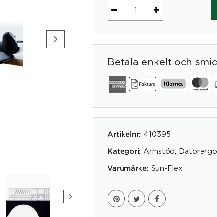
SUN-
FLEX®Forearmsupport
Pro
mängd
Betala enkelt och smi
410395
Artikelnr:
Armstöd
,
Datorergo
Kategori:
Sun-Flex
Varumärke: