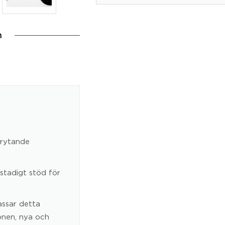
n
rytande
stadigt stöd för
ssar detta
onen, nya och