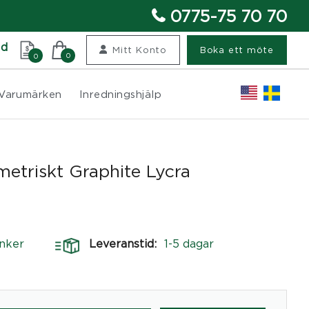
0775-75 70 70
nd
Mitt Konto
Boka ett möte
0
0
Varumärken
Inredningshjälp
triskt Graphite Lycra
nker
Leveranstid:
1-5 dagar