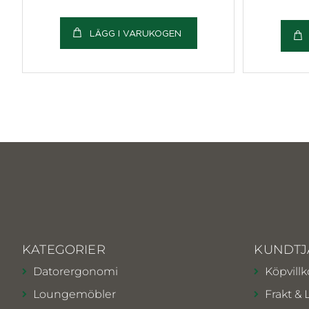
LÄGG I VARUKOGEN
KATEGORIER
KUNDTJ
Datorergonomi
Köpvillk
Loungemöbler
Frakt & 