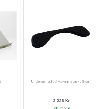
3
Underarmsstöd Asymmetriskt Svart
2 228
Kr
inkl. moms