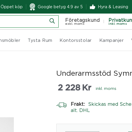
& Öppet köp
Google betyg 4.9 av 5
Hyra & Leasing
Företagskund
Privatku
exkl. moms
inkl. moms
nsmöbler
Tysta Rum
Kontorsstolar
Kampanjer
Underarmsstöd Symme
2 228
Kr
inkl. moms
Frakt:
Skickas med Sche
alt. DHL