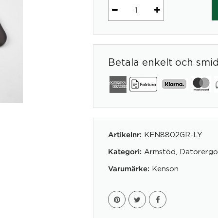
Underarmsstöd
Symmetriskt
Graphite
Lycra
Betala enkelt och smi
mängd
KEN8802GR-LY
Artikelnr:
Armstöd
,
Datorergo
Kategori:
Kenson
Varumärke: