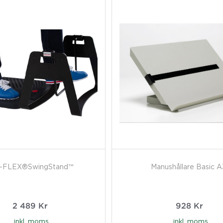
-FLEX®SwingStand™
Manushållare Basic A
2 489
Kr
928
Kr
inkl. moms
inkl. moms