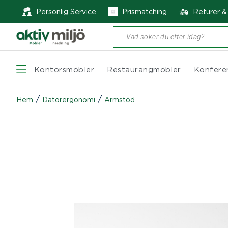
Personlig Service
Prismatching
Returer 
Produktsökning
Kontorsmöbler
Restaurangmöbler
Konfere
/
/
Hem
Datorergonomi
Armstöd