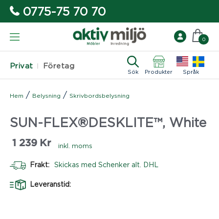
0775-75 70 70
0
Privat
Företag
Sök
Produkter
Språk
/
/
Hem
Belysning
Skrivbordsbelysning
SUN-FLEX®DESKLITE™, White
1 239
Kr
inkl. moms
Frakt:
Skickas med Schenker alt. DHL
Leveranstid: