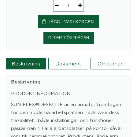
SUN-
FLEX®DESKLITE™,
LÄGG I VARUKORGEN
White
mängd
OFFERTFÖRFRÅGAN
Beskrivning
Dokument
Omdömen
Beskrivning
PRODUKTINFORMATION
SUN-FLEX®DESKLITE är en armatur framtagen
för den moderna arbetsplatsen. Tack vare dess
flexibilitet i både inställningar och funktioner
passar den till alla arbetsplatser på kontor såväl
som till hemmakontoret. Produktens långa arm